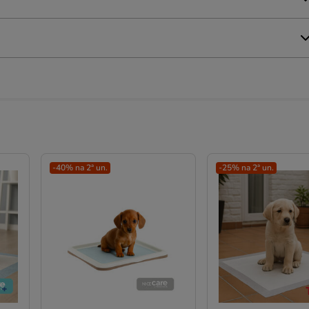
-40% na 2ª un.
-25% na 2ª un.