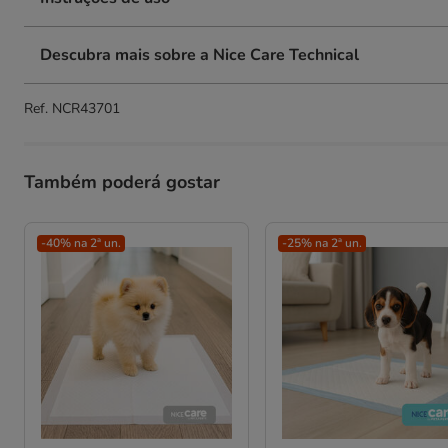
Descubra mais sobre a Nice Care Technical
Ref.
NCR43701
Também poderá gostar
-40% na 2ª un.
-25% na 2ª un.