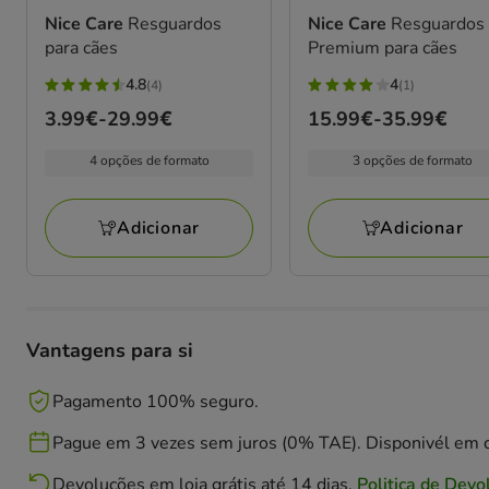
Nice Care
Resguardos
Nice Care
Resguardos
para cães
Premium para cães
4.8
4
(4)
(1)
4.8
4
Preço
3.99€
-
29.99€
Preço
15.99€
-
35.99€
estrelas
estrelas
de
de
com
com
4 opções de formato
3 opções de formato
3.99€
15.99€
4
1
a
a
avaliações
avaliações
29.99€
35.99€
Adicionar
Adicionar
Vantagens para si
Pagamento 100% seguro.
Pague em 3 vezes sem juros (0% TAE). Disponivél em c
Devoluções em loja grátis até 14 dias.
Politica de Devo