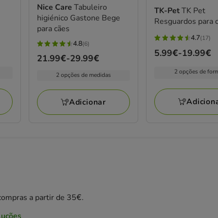
Nice Care
Tabuleiro
TK-Pet
TK Pet
higiénico Gastone Bege
Resguardos para 
para cães
4.7
(17)
4.7
4.8
(6)
4.8
Preço
5.99€
-
19.99€
estrelas
Preço
21.99€
-
29.99€
estrelas
de
com
de
com
2 opções de for
5.99€
2 opções de medidas
17
21.99€
6
a
avaliações
a
avaliações
19.99€
Adicion
Adicionar
29.99€
ompras a partir de 35€.
luções