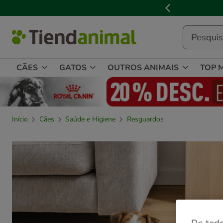
2
de
3,
mensagem,
CÃES
GATOS
OUTROS ANIMAIS
TOP 
Início
Cães
Saúde e Higiene
Resguardos