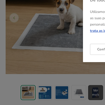
De todo
Utilizamo
as suas p
personali
trata as 
Conf
Ver
mais