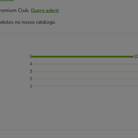
Premium Club.
Quero aderir
odutos no nosso catálogo.
5
1
4
3
2
1