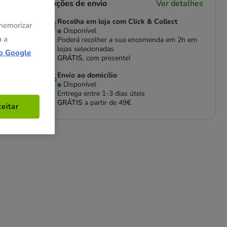
Opções de envio
Ver detalhes
Recolha em loja com Click & Collect
 memorizar
Disponível
a a
Poderá recolher a sua encomenda em 2h em
lojas selecionadas
o Google
GRÁTIS,
com presente!
Envio ao domicílio
Disponível
Entrega entre
1-3 dias úteis
GRÁTIS
a partir de 49€
eitar