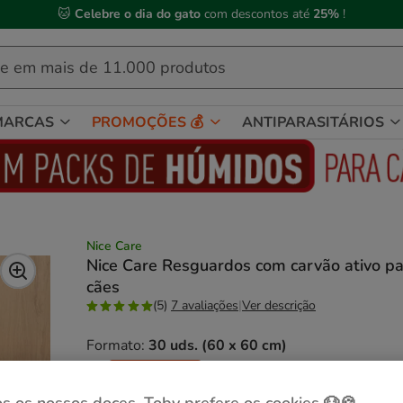
🐱
Celebre o dia do gato
com descontos até
25%
!
MARCAS
PROMOÇÕES 💰
ANTIPARASITÁRIOS
Nice Care
Nice Care Resguardos com carvão ativo pa
cães
(5)
7 avaliações
|
Ver descrição
Formato:
30 uds. (60 x 60 cm)
-25% na 2ª un.
30 uds. (60 x 60 cm)