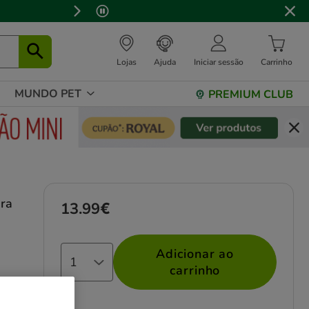
Lojas
Ajuda
Iniciar sessão
Carrinho
MUNDO PET
PREMIUM CLUB
ra
13.99€
Preço 13.99€
Adicionar ao
carrinho