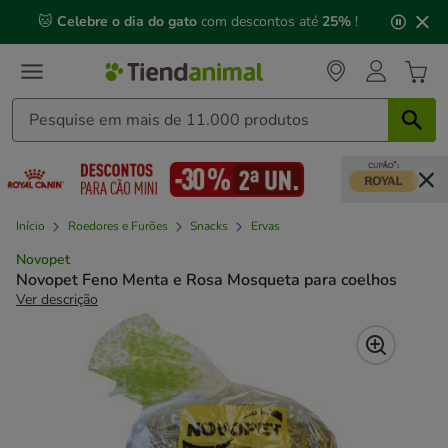
2
🐱
Celebre o dia do gato
com descontos até
25%
!
de
3,
mensagem,
Início
Roedores e Furões
Snacks
Ervas
Novopet
Novopet Feno Menta e Rosa Mosqueta para coelhos
Ver descrição