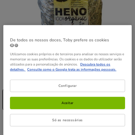
De todos os nossos doces, Toby prefere os cookies
🐶🍪
Utilizamos cookies próprios e de terceiros para analisar os nossos serviços e
memorizar as suas preferências. Os cookies e os dados do utilizador serão
utilizados para a personalização de anúncios.
Descubra todos os
detalhes.
Consulte como o Google trata as informações pessoais.
Formato:
500g
Configurar
Sem Stock
500g
7.69€
Aceitar
(1.54€ / kg)
7.69€
Só as necessárias
Preço 7.69€, 1.54 EUR por kg
(1.54€ / kg)