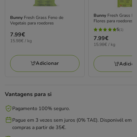
Bunny
Fresh Grass F
Bunny
Fresh Grass Feno de
Flores para roedores
Vegetais para roedores
5
(1)
5
Preço
7.99€
Preço
7.99€
estrelas
15.98€
15.98€ / kg
7.99€
15.98€
15.98€ / kg
7.99€
por
com
por
KG
1
KG
avaliações
Adicionar
Adicio
Vantagens para si
Pagamento 100% seguro.
Pague em 3 vezes sem juros (0% TAE). Disponivél em
compras a partir de 35€.