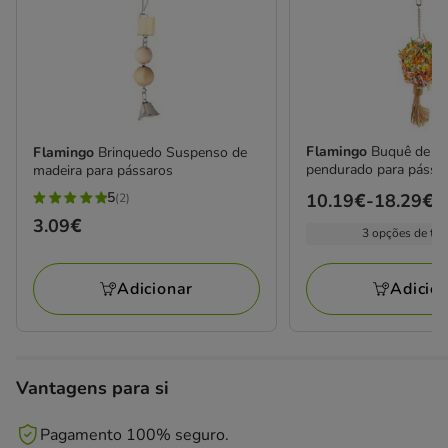
Flamingo
Buquê de pa
Flamingo
Brinquedo Suspenso de
pendurado para pássa
madeira para pássaros
5
Preço
10.19€
-
18.29€
(2)
5
de
Preço
3.09€
estrelas
3 opções de ta
10.19€
3.09€
com
a
2
Adicionar
Adicio
18.29€
avaliações
Vantagens para si
Pagamento 100% seguro.