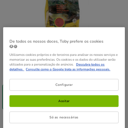
De todos os nossos doces, Toby prefere os cookies
🐶🍪
Utilizamos cookies próprios e de terceiros para analisar os nossos serviços e
memorizar as suas preferências. Os cookies e os dados do utilizador serão
utilizados para a personalização de anúncios.
Descubra todos os
detalhes.
Consulte como o Google trata as informações pessoais.
Formato:
900g
-25% na 2ª
Configurar
un.
900g
9.49€
Aceitar
(1.58€ / kg)
Só as necessárias
9.49€
Preço 9.49€, 1.58 EUR por kg
(1.58€ / kg)