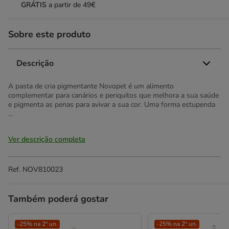
GRÁTIS
a partir de 49€
Sobre este produto
Descrição
A pasta de cria pigmentante Novopet é um alimento
complementar para canários e periquitos que melhora a sua saúde
e pigmenta as penas para avivar a sua cor. Uma forma estupenda
...
Ver descrição completa
Ref.
NOV810023
Também poderá gostar
-25% na 2ª un.
-25% na 2ª un.