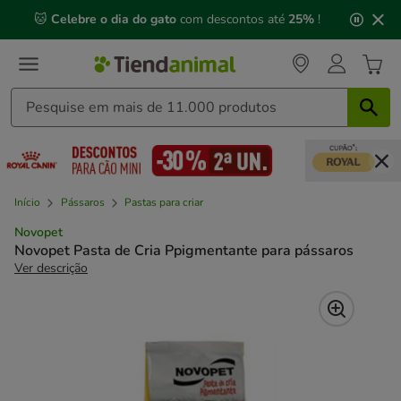
2
🐱
Celebre o dia do gato
com descontos até
25%
!
de
3,
mensagem,
Início
Pássaros
Pastas para criar
Novopet
Novopet Pasta de Cria Ppigmentante para pássaros
Ver descrição