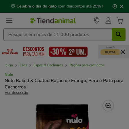
2
🐱
Celebre o dia do gato
com descontos até
25%
!
de
3,
mensagem,
Início
Cães
Especial Cachorros
Rações para cachorros
Nulo
Nulo Baked & Coated Ração de Frango, Peru e Pato para
Cachorros
Ver descrição