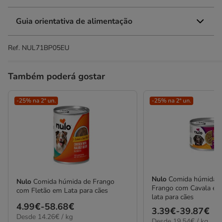
Guia orientativa de alimentação
Ref.
NUL71BP05EU
Também poderá gostar
-25% na 2ª un.
-25% na 2ª un.
Nulo
Comida húmida E
Nulo
Comida húmida de Frango
Frango com Cavala em
com Fletão em Lata para cães
lata para cães
Preço
4.99€
-
58.68€
Preço
3.39€
-
39.87€
14.26€
Desde 14.26€ / kg
de
19.54€
Desde 19.54€ / kg