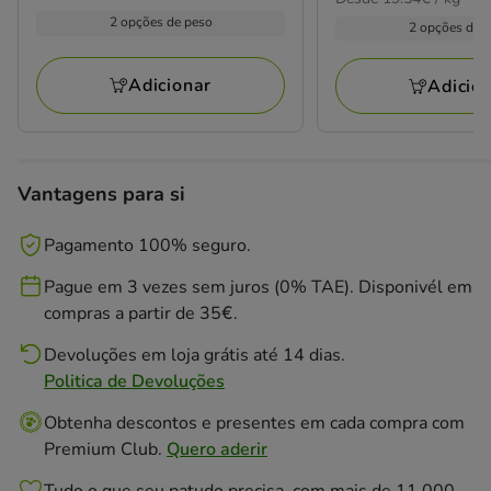
de
por
4.99€
por
2 opções de peso
3.39€
KG
2 opções de 
kg
a
a
58.68€
39.87€
Adicionar
Adicio
Vantagens para si
Pagamento 100% seguro.
Pague em 3 vezes sem juros (0% TAE). Disponivél em
compras a partir de 35€.
Devoluções em loja grátis até 14 dias.
Politica de Devoluções
Obtenha descontos e presentes em cada compra com
Premium Club.
Quero aderir