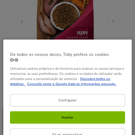
De todos os nossos doces, Toby prefere os cookies
🐶🍪
Utilizamos cookies próprios e de terceiros para analisar os nossos serviços e
memorizar as suas preferências. Os cookies e os dados do utilizador serão
utilizados para a personalização de anúncios.
Descubra todos os
detalhes.
Consulte como o Google trata as informações pessoais.
Peso:
5 kg
Configurar
-25% na 2ª
-25% na 2ª
un.
un.
2 kg
5 kg
Aceitar
26.89€
55.89€
(13.45€ / kg)
(11.18€ / kg)
Só as necessárias