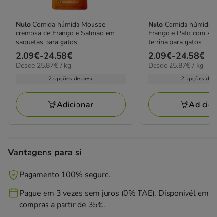
Nulo
Comida húmida Mousse
Nulo
Comida húmida E
cremosa de Frango e Salmão em
Frango e Pato com A
saquetas para gatos
terrina para gatos
Preço
2.09€
-
24.58€
Preço
2.09€
-
24.58€
25.87€
25.87€
Desde 25.87€ / kg
Desde 25.87€ / kg
de
de
por
por
2.09€
2.09€
2 opções de peso
2 opções de 
kg
kg
a
a
24.58€
24.58€
Adicionar
Adicio
Vantagens para si
Pagamento 100% seguro.
Pague em 3 vezes sem juros (0% TAE). Disponivél em
compras a partir de 35€.