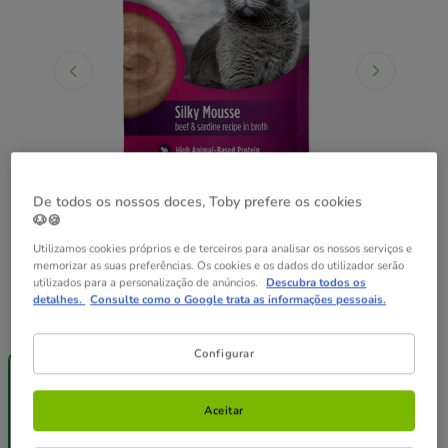
De todos os nossos doces, Toby prefere os cookies
🐶🍪
Utilizamos cookies próprios e de terceiros para analisar os nossos serviços e
memorizar as suas preferências. Os cookies e os dados do utilizador serão
utilizados para a personalização de anúncios.
Descubra todos os
detalhes.
Consulte como o Google trata as informações pessoais.
Peso:
79 g
Entrega
Entrega
Configurar
Grátis
Grátis
79 g
12 saquetas x
79 g
Aceitar
25.08€
2.09€
24.58€