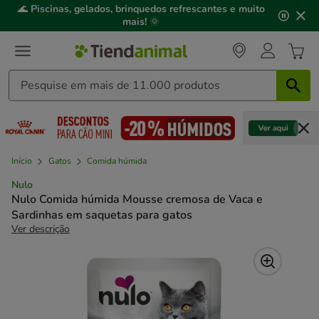
2
🌊
Piscinas, gelados, brinquedos refrescantes e muito
de
mais!
🌞
3,
mensagem,
Início
Gatos
Comida húmida
Nulo
Nulo Comida húmida Mousse cremosa de Vaca e
Sardinhas em saquetas para gatos
Ver descrição