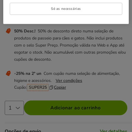
6.99€
Só as necessárias
Não perca estas promoções!
50% Desc.!
50% de desconto direto numa seleção de
produtos de passeio para cães e gatos. Não inclui produtos
com o selo Super Preço. Promoção válida na Web e App até
esgotar o stock. Não acumulável com outras promoções e/ou
cupões de desconto.
-25% na 2ª un
Com cupão numa seleção de alimentação,
higiene e acessórios.
Ver condições
Cupão:
SUPER25
Copiar
Adicionar ao carrinho
Opções de envio
Ver detalhes