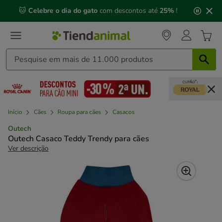
2
🐱
Celebre o dia do gato
com descontos até
25%
!
de
3,
mensagem,
Início
Cães
Roupa para cães
Casacos
Outech
Outech Casaco Teddy Trendy para cães
Ver descrição