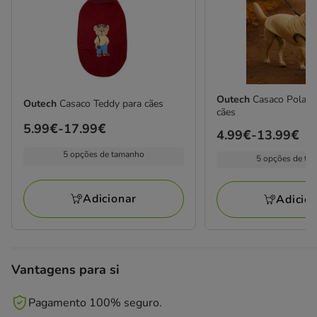
Outech
Casaco Polar 
Outech
Casaco Teddy para cães
cães
Preço
5.99€
-
17.99€
Preço
4.99€
-
13.99€
de
de
5 opções de tamanho
5 opções de ta
5.99€
4.99€
a
a
17.99€
Adicionar
Adicio
13.99€
Vantagens para si
Pagamento 100% seguro.