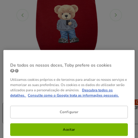
De todos os nossos doces, Toby prefere os cookies
🐶🍪
Utilizamos cookies próprios e de terceiros para analisar os nossos serviços e
memorizar as suas preferências. Os cookies e os dados do utilizador serão
utilizados para a personalização de anúncios.
Descubra todos os
Guia de tamanhos
Tamanho:
XS - T25
detalhes.
Consulte como o Google trata as informações pessoais.
Sem Stock
50% Desc.!
50% Desc.!
50% D
XXS - T20
XS - T25
S - T30
S+ - T3
Configurar
13.99€
15.99€
16.99€
11.99€
6.99€
7.99€
8.49€
Aceitar
13.99€
Economize 50%
Preço anterior 13.99€, Está a poupar 50%, Preço Final 6.9