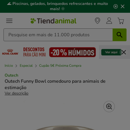
2
🌊
Piscinas, gelados, brinquedos refrescantes e muito
de
mais!
🌞
3,
mensagem,
Início
Especial
Cupão 5€ Próxima Compra
Outech
Outech Funny Bowl comedouro para animais de
estimação
Ver descrição