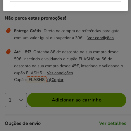
10.99€
Preço 10.99€
Não perca estas promoções!
Entrega Grátis
Direto na compra de referências para gato
com um valor igual ou superior a 39€.
Ver condições
Até - 8€!
Obtenha 8€ de desconto na sua compra desde
59€, inserindo e validando o cupão FLASH8 ou 5€ de
desconto na sua compra desde 45€, inserindo e validando o
cupão FLASH5.
Ver condições
Cupão:
FLASH8
Copiar
Adicionar ao carrinho
Opções de envio
Ver detalhes