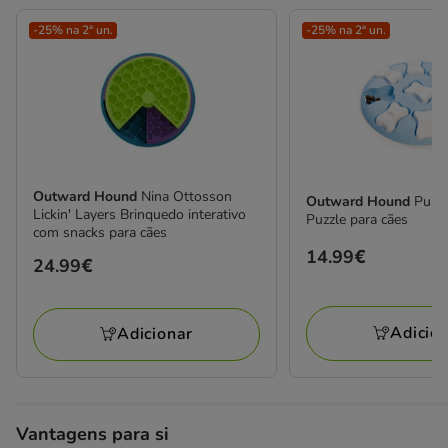
-25% na 2ª un.
-25% na 2ª un.
Outward Hound
Nina Ottosson
Outward Hound
Pupp
Lickin' Layers Brinquedo interativo
Puzzle para cães
com snacks para cães
Preço
14.99€
Preço
24.99€
14.99€
24.99€
Adicio
Adicionar
Vantagens para si