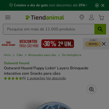
2
🐱
Celebre o dia do gato
com descontos até
25%
!
de
3,
mensagem,
Início
Cães
Brinquedos para cães
De inteligência
Outward Hound
Outward Hound Puppy Lickin' Layers Brinquedo
interativo com Snacks para cães
(5)
1 avaliações
|
Ver descrição