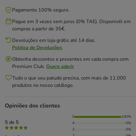
Pagamento 100% seguro.
Pague em 3 vezes sem juros (0% TAE). Disponivél em
compras a partir de 35€.
Devoluções em loja grátis até 14 dias.
Politica de Devoluções
Obtenha descontos e presentes em cada compra com
Premium Club.
Quero aderir
Tudo o que seu patudo precisa, com mais de 11.000
produtos no nosso catálogo.
Opiniões dos clientes
100% das pessoas avaliaram com 5 estrelas,
5
100%
5 de 5
4
0%
3
0%
2
0%