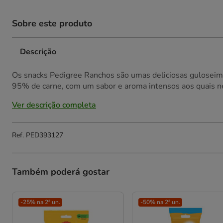
Sobre este produto
Descrição
Os snacks Pedigree Ranchos são umas deliciosas guloseima
95% de carne, com um sabor e aroma intensos aos quais ne
Ver descrição completa
Ref.
PED393127
Também poderá gostar
-25% na 2ª un.
-50% na 2ª un.