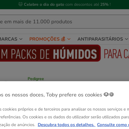
 Compre até às
13h00
e receba a sua encomenda no
próximo dia útil
MARCAS
PROMOÇÕES 💰
ANTIPARASITÁRIOS
Pedigree
Pedigree Ranchos Snack de carne em tiras
para Cães
s os nossos doces, Toby prefere os cookies 🐶🍪
Ver descrição
s cookies próprios e de terceiros para analisar os nossos serviços e
Peso:
70 g
referências. Os cookies e os dados do utilizador serão utilizados par
-25% na 2ª un.
Pack Poupança
70 g
2 pacotes x 70 g
zação de anúncios.
Descubra todos os detalhes.
Consulte como 