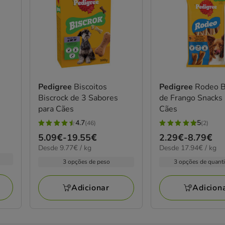
Pedigree
Biscoitos
Pedigree
Rodeo B
Biscrock de 3 Sabores
de Frango Snacks 
para Cães
Cães
4.7
5
(46)
(2)
4.7
5
Preço
5.09€
-
19.55€
Preço
2.29€
-
8.79€
estrelas
estrelas
9.77€
17.94€
Desde 9.77€ / kg
Desde 17.94€ / kg
de
de
com
com
por
por
5.09€
2.29€
3 opções de peso
3 opções de quant
46
2
kg
kg
a
a
avaliações
avaliações
19.55€
8.79€
Adicionar
Adicion