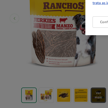
trata as 
Conf
Ver
mais