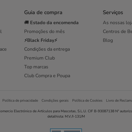
Guia de compra
Serviços
🚚
Estado da encomenda
As nossas loj
l
Promoções do mês
Centros de B
⚡Black Friday⚡
Blog
ace
Condições da entrega
Premium Club
Top marcas
Club Compra e Poupa
Política de privacidade
Condições gerais
Política de Cookies
Livro de Reclam
omercio Electrónico de Artículos para Mascotas, S.L.U. CIF B-93087138 Nº autoriz
detalhista: M.V./I-131/M