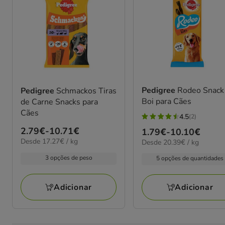
Pedigree
Rodeo Snack
Pedigree
Schmackos Tiras
Boi para Cães
de Carne Snacks para
Cães
4.5
(2)
4.5
Preço
2.79€
-
10.71€
Preço
1.79€
-
10.10€
estrelas
17.27€
Desde 17.27€ / kg
20.39€
de
Desde 20.39€ / kg
de
com
por
por
2.79€
1.79€
2
3 opções de peso
kg
5 opções de quantidades
kg
a
a
avaliações
10.71€
10.10€
Adicionar
Adicionar