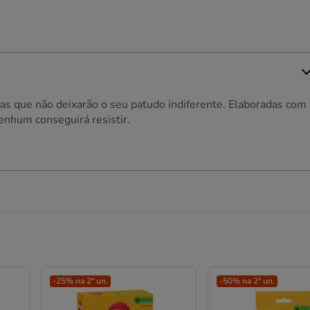
s que não deixarão o seu patudo indiferente. Elaboradas com
nhum conseguirá resistir.
-25% na 2ª un.
-50% na 2ª un.