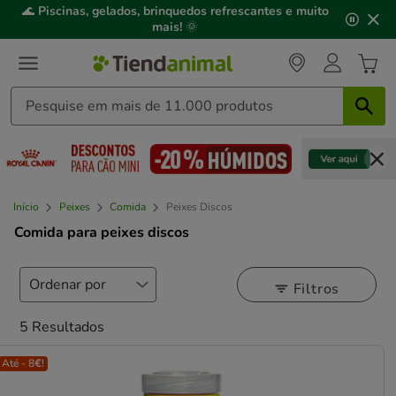
2
🌊
Piscinas, gelados, brinquedos refrescantes e muito
de
mais!
🌞
3,
mensagem,
Início
Peixes
Comida
Peixes Discos
Comida para peixes discos
Filtros
5 Resultados
Até - 8€!