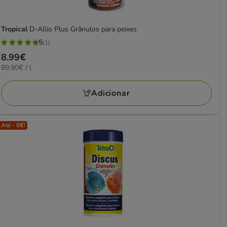
Tropical
D-Allio Plus Grânulos para peixes
5
(1)
5
Preço
8.99€
estrelas
89.90€
89.90€ / l
8.99€
com
por
1
L
Adicionar
avaliações
Até - 8€!