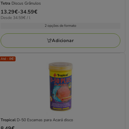
Tetra
Discus Grânulos
Preço
13.29€
-
34.59€
34.59€
Desde 34.59€ / l
de
por
13.29€
2 opções de formato
L
a
34.59€
Adicionar
Até - 8€!
Tropical
D-50 Escamas para Acará disco
Preço
8.49€