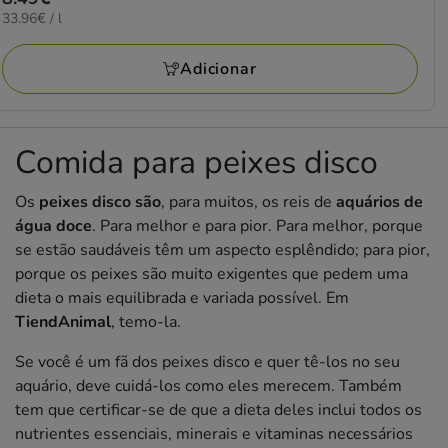
33.96€
33.96€ / l
8.49€
por
L
Adicionar
Comida para peixes disco
Os
peixes disco são
, para muitos, os reis de
aquários de
água doce
. Para melhor e para pior. Para melhor, porque
se estão saudáveis têm um aspecto esplêndido; para pior,
porque os peixes são muito exigentes que pedem uma
dieta o mais equilibrada e variada possível. Em
TiendAnimal
, temo-la.
Se você é um fã dos peixes disco e quer tê-los no seu
aquário, deve cuidá-los como eles merecem. Também
tem que certificar-se de que a dieta deles inclui todos os
nutrientes essenciais, minerais e vitaminas necessários