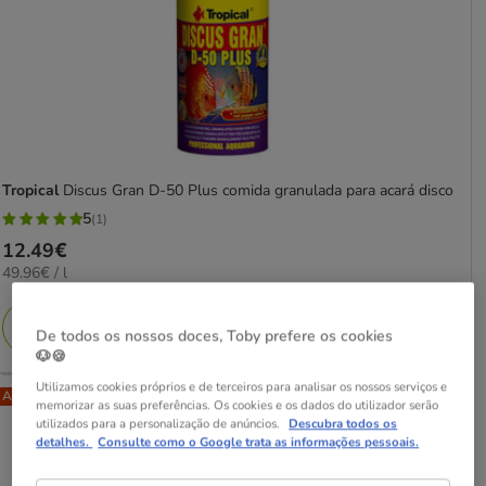
Tropical
Discus Gran D-50 Plus comida granulada para acará disco
5
(1)
5
Preço
12.49€
estrelas
49.96€
49.96€ / l
12.49€
com
por
1
L
Adicionar
avaliações
De todos os nossos doces, Toby prefere os cookies
🐶🍪
Utilizamos cookies próprios e de terceiros para analisar os nossos serviços e
Até - 8€!
memorizar as suas preferências. Os cookies e os dados do utilizador serão
utilizados para a personalização de anúncios.
Descubra todos os
detalhes.
Consulte como o Google trata as informações pessoais.