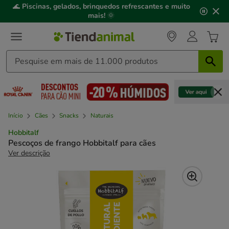
2
🌊
Piscinas, gelados, brinquedos refrescantes e muito
de
mais!
🌞
3,
mensagem,
Início
Cães
Snacks
Naturais
Hobbitalf
Pescoços de frango Hobbitalf para cães
Ver descrição