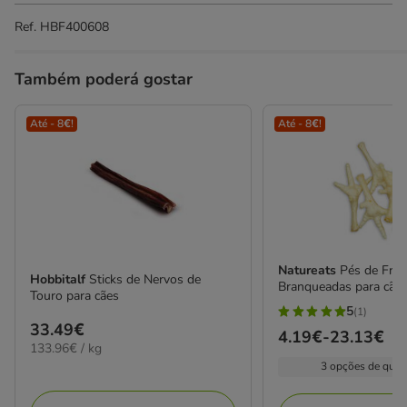
Ref.
HBF400608
Também poderá gostar
Até - 8€!
Até - 8€!
Natureats
Pés de Fra
Hobbitalf
Sticks de Nervos de
Branqueadas para cãe
Touro para cães
5
(1)
5
Preço
33.49€
Preço
4.19€
-
23.13€
estrelas
133.96€
133.96€ / kg
33.49€
de
com
por
3 opções de quan
4.19€
KG
1
a