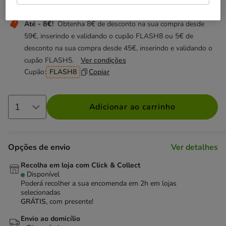
Não perca esta promoção
Até - 8€!
Obtenha 8€ de desconto na sua compra desde
59€, inserindo e validando o cupão FLASH8 ou 5€ de
desconto na sua compra desde 45€, inserindo e validando o
cupão FLASH5.
Ver condições
Cupão:
FLASH8
Copiar
Adicionar ao carrinho
Opções de envio
Ver detalhes
Recolha em loja com Click & Collect
Disponível
Poderá recolher a sua encomenda em 2h em lojas
selecionadas
GRÁTIS,
com presente!
Envio ao domicílio