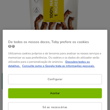
De todos os nossos doces, Toby prefere os cookies
🐶🍪
Utilizamos cookies próprios e de terceiros para analisar os nossos serviços e
memorizar as suas preferências. Os cookies e os dados do utilizador serão
utilizados para a personalização de anúncios.
Descubra todos os
Peso:
100 g
detalhes.
Consulte como o Google trata as informações pessoais.
Até - 8€!
100 g
Configurar
6.59€
(65.90€ / kg)
Aceitar
6.59€
Preço 6.59€, 65.90 EUR por kg
(65.90€ / kg)
Só as necessárias