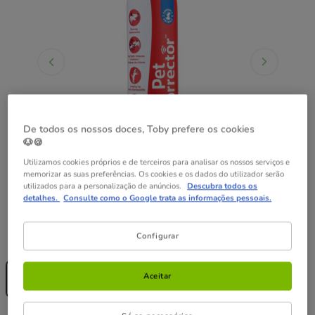
De todos os nossos doces, Toby prefere os cookies
🐶🍪
Utilizamos cookies próprios e de terceiros para analisar os nossos serviços e
memorizar as suas preferências. Os cookies e os dados do utilizador serão
utilizados para a personalização de anúncios.
Descubra todos os
detalhes.
Consulte como o Google trata as informações pessoais.
Configurar
Presentación:
30 ml
Sem Stock
Sem Stock
30 ml
200 ml
Aceitar
8.99€
22.99€