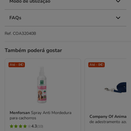
Modo de utilização
FAQs
Ref.
COA32040B
Também poderá gostar
Até - 8€!
Até - 8€!
Menforsan
Spray Anti Mordedura
Company Of Animal
para cachorros
de adestramento azul 
4.3
(10)
4.3