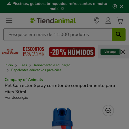
2
🌊
Piscinas, gelados, brinquedos refrescantes e muito
de
mais!
🌞
3,
mensagem,
Início
Cães
Treinamento e educação
Repelentes educativos para cães
Company of Animals
Pet Corrector Spray corretor de comportamento para
cães 30ml
Ver descrição