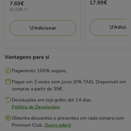
Preço
17.99€
Preço
7.69€
estrelas
17.99€
61.52€
61.52€ / l
7.69€
com
por
10
L
avaliações
Adicio
Adicionar
Vantagens para si
Pagamento 100% seguro.
Pague em 3 vezes sem juros (0% TAE). Disponivél em
compras a partir de 35€.
Devoluções em loja grátis até 14 dias.
Politica de Devoluções
Obtenha descontos e presentes em cada compra com
Premium Club.
Quero aderir