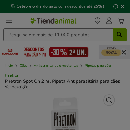
2
🐱
Celebre o dia do gato
com descontos até
25%
!
de
3,
mensagem,
Início
Cães
Antiparasitários e repelentes
Pipetas para cães
Piretron
Piretron Spot On 2 ml Pipeta Antiparasitária para cães
Ver descrição