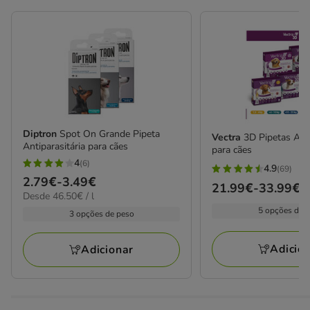
Diptron
Spot On Grande Pipeta
Vectra
3D Pipetas Anti
Antiparasitária para cães
para cães
4
(6)
4.9
4
(69)
4.9
Preço
2.79€
-
3.49€
estrelas
Preço
21.99€
-
33.99€
estrelas
46.50€
Desde 46.50€ / l
de
com
de
por
com
5 opções de 
2.79€
3 opções de peso
6
21.99€
L
69
a
avaliações
a
avaliações
3.49€
Adicio
Adicionar
33.99€