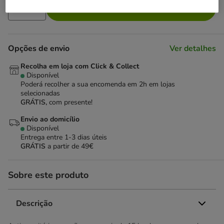
Adicionar ao carrinho
Opções de envio
Ver detalhes
Recolha em loja com Click & Collect
Disponível
Poderá recolher a sua encomenda em 2h em lojas
selecionadas
GRÁTIS,
com presente!
Envio ao domicílio
Disponível
Entrega entre
1-3 dias úteis
GRÁTIS
a partir de 49€
Sobre este produto
Descrição