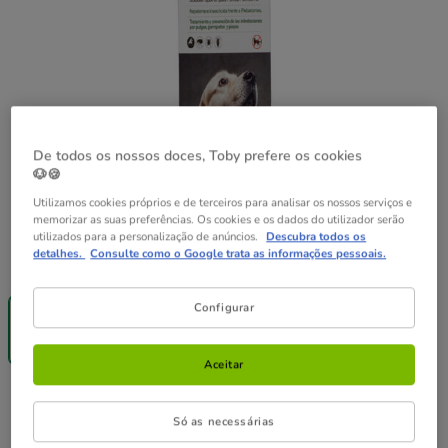
De todos os nossos doces, Toby prefere os cookies
🐶🍪
Utilizamos cookies próprios e de terceiros para analisar os nossos serviços e
memorizar as suas preferências. Os cookies e os dados do utilizador serão
utilizados para a personalização de anúncios.
Descubra todos os
detalhes.
Consulte como o Google trata as informações pessoais.
Formato:
1 x 2 ml
Configurar
1 x 2 ml
4.99€
(499.00€ / l)
Aceitar
4.99€
Preço 4.99€, 499.00 EUR por l
(499.00€ / l)
Só as necessárias