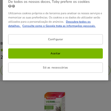
De todos os nossos doces, Toby prefere os cookies
🐶🍪
Utilizamos cookies próprios e de terceiros para analisar os nossos serviços e
memorizar as suas preferências. Os cookies e os dados do utilizador serão
utilizados para a personalização de anúncios.
Descubra todos os
detalhes.
Consulte como o Google trata as informações pessoais.
Configurar
Beaphar
desparasitante interno natural para cães
4.6
(12)
4.6
Aceitar
Preço
29.49€
estrelas
29.49€
com
Só as necessárias
Adicionar
12
avaliações