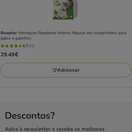
Beaphar
Vermipure Repelente Interno Natural em comprimidos para
gatos e gatinhos
4.7
(15)
4.7
Preço
29.49€
estrelas
29.49€
com
Adicionar
15
avaliações
Descontos?
Adira à newsletter e receba os melhores