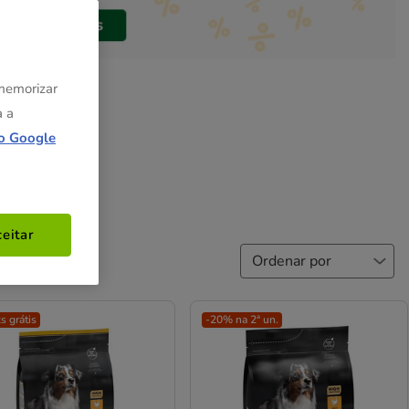
 memorizar
a a
o Google
eitar
s grátis
-20% na 2ª un.