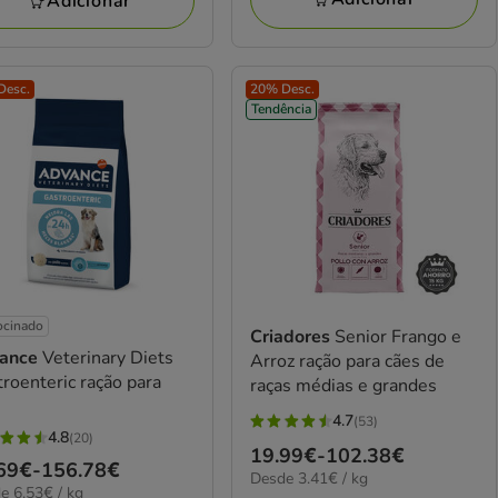
Adicionar
Desc.
20% Desc.
Tendência
ocinado
Criadores
Senior Frango e
ance
Veterinary Diets
Arroz ração para cães de
roenteric ração para
raças médias e grandes
s
4.7
(53)
4.7
4.8
(20)
Preço
19.99€
-
102.38€
estrelas
ço
69€
-
156.78€
elas
3.41€
Desde 3.41€ / kg
de
com
€
e 6.53€ / kg
por