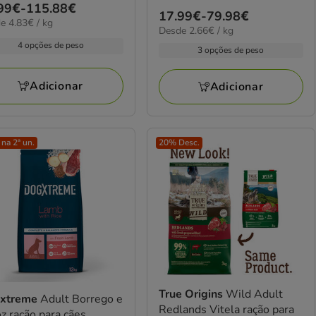
4.8
ço
99€
-
115.88€
elas
Preço
17.99€
-
79.98€
estrelas
€
e 4.83€ / kg
2.66€
Desde 2.66€ / kg
de
com
99€
por
4 opções de peso
17.99€
3 opções de peso
91
KG
iações
a
avaliações
.88€
79.98€
Adicionar
Adicionar
na 2ª un.
20% Desc.
True Origins
Wild Adult
xtreme
Adult Borrego e
Redlands Vitela ração para
z ração para cães