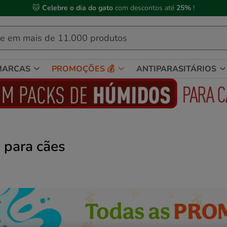
🐱
Celebre o dia do gato
com descontos até
25%
!
MARCAS
PROMOÇÕES 💰
ANTIPARASITÁRIOS
 para cães