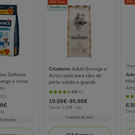
20% Desc.
20% 
Tendência
Patr
Criadores
Adult Borrego e
ive Defense
Adv
Arroz ração para cães de
rango e Arroz
Mini
porte médio e grande
ães
Arro
4.6
(52)
4.6
(31)
4.7
Preço
19.99€
-
95.98€
estrelas
98€
Pre
6.5
estr
3.20€
Desde 3.20€ / kg
de
com
4.84
kg
Desd
de
por
com
19.99€
52
por
4 opções de peso
KG
6.5
es de peso
16
KG
a
avaliações
a
aval
95.98€
84.
Adicionar