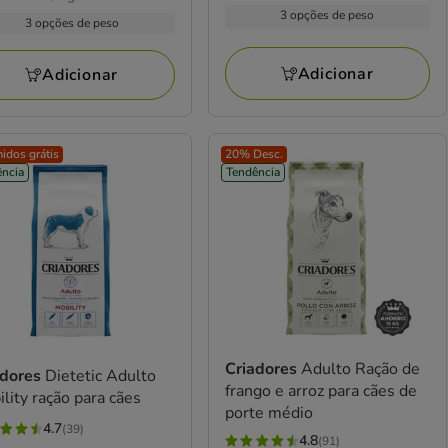
19.99€
53
3 opções de peso
kg
69€
3 opções de peso
a
avaliações
iações
102.38€
.78€
Adicionar
Adicionar
idos grátis
20% Desc.
ncia
Tendência
Criadores
Adulto Ração de
adores
Dietetic Adulto
frango e arroz para cães de
lity ração para cães
porte médio
4.7
(39)
4.8
(91)