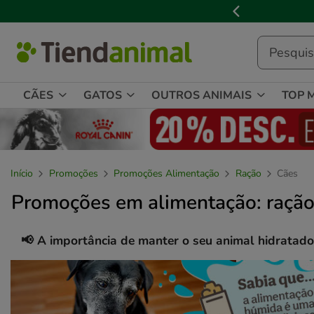
2
de
3,
mensagem,
CÃES
GATOS
OUTROS ANIMAIS
TOP 
Início
Promoções
Promoções Alimentação
Ração
Cães
Promoções em alimentação: ração
📢 A importância de manter o seu animal hidratado