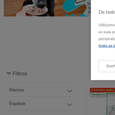
De todo
Utilizamo
as suas p
personali
trata as 
Conf
Filtros
144 Resulta
Marcas
4 húmidos grátis
Tendência
Espécie