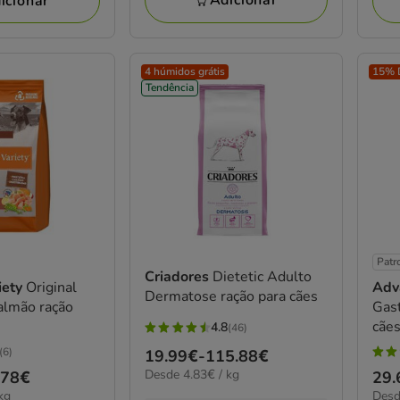
icionar
4 húmidos grátis
15% 
Tendência
Patr
Criadores
Dietetic Adulto
iety
Original
Adv
Dermatose ração para cães
almão ração
Gast
cãe
4.8
(46)
4.8
(6)
Preço
19.99€
-
115.88€
estrelas
4.8
4.83€
Desde 4.83€ / kg
de
.78€
Pre
29.
com
estr
por
6.53
kg
Desd
19.99€
de