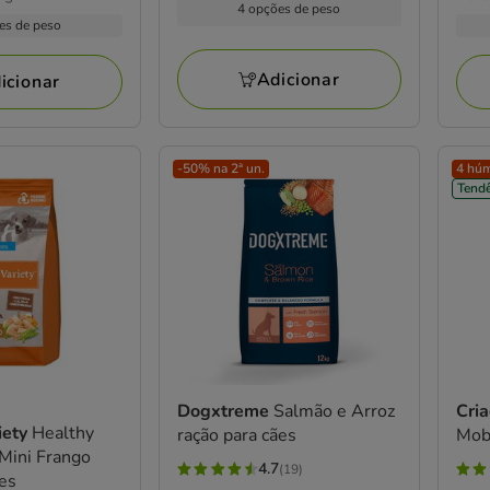
46
com
kg
4 opções de peso
por
a
29.
avaliações
es de peso
20
kg
115.88€
a
aval
156
Adicionar
icionar
-50% na 2ª un.
4 húm
Tendê
Dogxtreme
Salmão e Arroz
Cri
iety
Healthy
ração para cães
Mobi
Mini Frango
4.7
(19)
4.7
4.7
ães