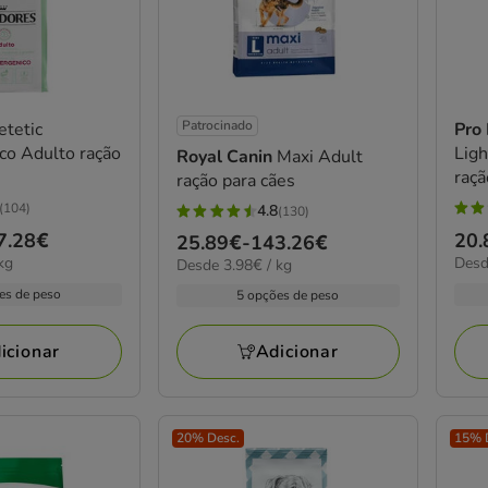
Patrocinado
etetic
Pro
co Adulto ração
Ligh
Royal Canin
Maxi Adult
raçã
ração para cães
(104)
4.8
(130)
4.9
4.8
7.28€
Pre
20.
Preço
25.89€
-
143.26€
estr
estrelas
3.51
kg
Desd
de
3.98€
Desde 3.98€ / kg
de
com
com
por
por
20.
25.89€
es de peso
94
5 opções de peso
130
KG
kg
a
a
aval
avaliações
113
143.26€
icionar
Adicionar
20% Desc.
15% 