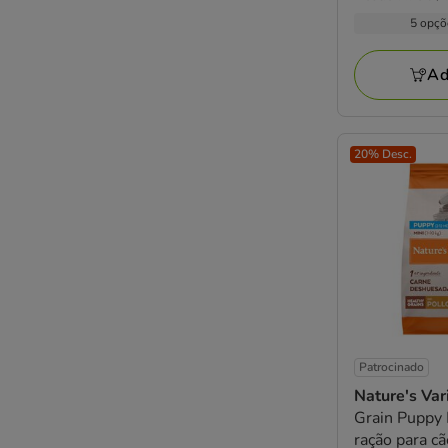
com
por
5.99€
5 opçõ
6
kg
a
avaliações
107.78€
Ad
20% Desc.
Patrocinado
Nature's Var
Grain Puppy 
ração para c