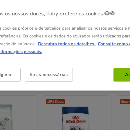
s os nossos doces, Toby prefere os cookies 🐶🍪
s cookies próprios e de terceiros para analisar os nossos serviços e
referências. Os cookies e os dados do utilizador serão utilizados par
zação de anúncios.
Descubra todos os detalhes.
Consulte como 
informações pessoais.
Só as necessárias
Ac
igurar
dos
15% Desc.
Snack