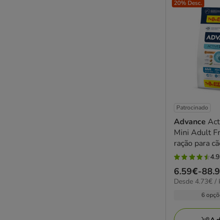
20% Desc.
Patrocinado
Advance
Act
Mini Adult F
ração para c
4.9
4.9
Preço
6.59€
-
88.
estrelas
4.73€
Desde 4.73€ / 
de
com
por
6.59€
6 opçõ
31
KG
a
avaliações
88.98€