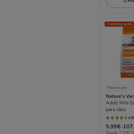
Ad
2 húmidos grátis
Patrocinado
Nature's Var
Adult Mini S
para cães
4.8
4.8
Preço
5.99€
-
107
estrelas
7.70€
Desde 7.70€ / 
de