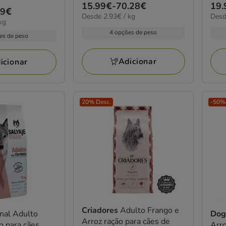
Preço
15.99€
-
70.28€
Pre
19.
estrelas
estr
99€
2.93€
4.83
Desde 2.93€ / kg
Desd
de
de
com
com
kg
por
por
15.99€
19.
19
39
4 opções de peso
kg
kg
es de peso
a
a
avaliações
aval
70.28€
115
Adicionar
icionar
20% Desc.
-50% 
Criadores
Adulto Frango e
inal Adulto
Dog
Arroz ração para cães de
o para cães
Arro