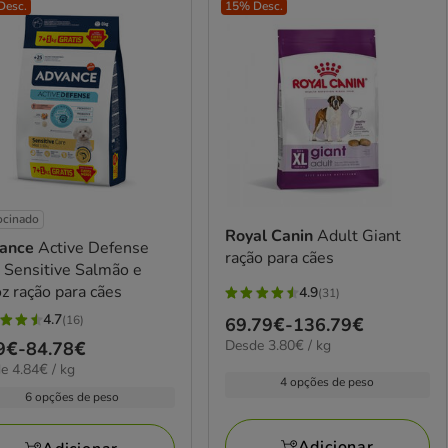
Desc.
15% Desc.
ocinado
Royal Canin
Adult Giant
ance
Active Defense
ração para cães
 Sensitive Salmão e
z ração para cães
4.9
(31)
4.9
4.7
(16)
Preço
69.79€
-
136.79€
estrelas
3.80€
Desde 3.80€ / kg
de
ço
9€
-
84.78€
com
elas
por
€
e 4.84€ / kg
69.79€
31
kg
4 opções de peso
a
9€
avaliações
6 opções de peso
136.79€
iações
78€
Adicionar