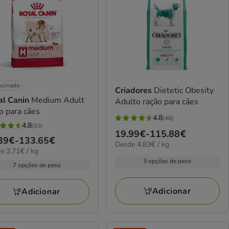
ocinado
Criadores
Dietetic Obesity
al Canin
Medium Adult
Adulto ração para cães
o para cães
4.8
(48)
4.8
4.8
(93)
Preço
19.99€
-
115.88€
estrelas
ço
39€
-
133.65€
elas
4.83€
Desde 4.83€ / kg
de
com
€
e 3.71€ / kg
por
19.99€
48
3 opções de peso
kg
39€
7 opções de peso
a
avaliações
iações
115.88€
.65€
Adicionar
Adicionar