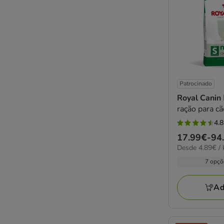
Patrocinado
Royal Canin
ração para c
4.8
4.8
Preço
17.99€
-
94
estrelas
4.89€
Desde 4.89€ / 
de
com
por
17.99€
7 opçõ
98
KG
a
avaliações
94.84€
Ad