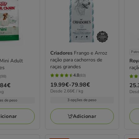
Patr
Criadores
Frango e Arroz
ração para cachorros de
Mini Adult
Roy
raças grandes
ães
raçã
4.8
(83)
(98)
4.8
4.8
Preço
19.99€
-
79.98€
.84€
Pre
25.
estrelas
estr
2.66€
Desde 2.66€ / kg
de
3.71
kg
Desd
de
com
com
por
por
19.99€
25.
3 opções de peso
83
es de peso
93
KG
kg
a
a
avaliações
aval
79.98€
133
Adicionar
icionar