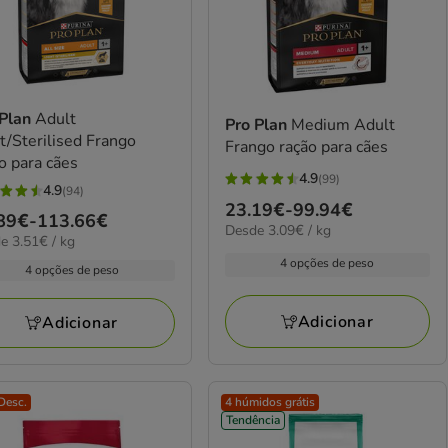
 Plan
Adult
Pro Plan
Medium Adult
t/Sterilised Frango
Frango ração para cães
o para cães
4.9
(99)
4.9
4.9
(94)
Preço
23.19€
-
99.94€
estrelas
ço
89€
-
113.66€
elas
3.09€
Desde 3.09€ / kg
de
com
€
e 3.51€ / kg
por
23.19€
99
4 opções de peso
KG
89€
4 opções de peso
a
avaliações
iações
99.94€
.66€
Adicionar
Adicionar
Desc.
4 húmidos grátis
Tendência