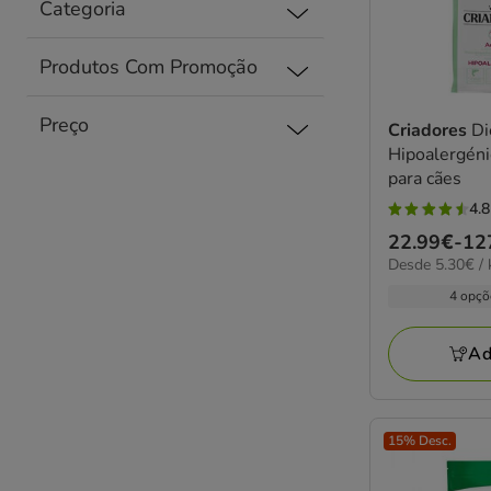
Categoria
Produtos Com Promoção
Preço
Criadores
Di
Hipoalergéni
para cães
4.8
4.8
Preço
22.99€
-
12
estrelas
5.30€
Desde 5.30€ / 
de
com
por
22.99€
4 opçõ
104
kg
a
avaliações
127.28€
Ad
15% Desc.