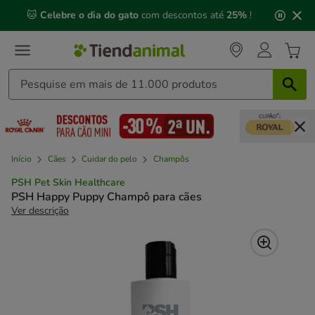
2
🐱
Celebre o dia do gato
com descontos até
25%
!
de
3,
mensagem,
Início
Cães
Cuidar do pelo
Champôs
PSH Pet Skin Healthcare
PSH Happy Puppy Champô para cães
Ver descrição