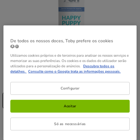
De todos os nossos doces, Toby prefere os cookies
🐶🍪
Utilizamos cookies próprios e de terceiros para analisar os nossos serviços e
memorizar as suas preferências. Os cookies e os dados do utilizador serão
utilizados para a personalização de anúncios.
Descubra todos os
detalhes.
Consulte como o Google trata as informações pessoais.
Formato:
300 ml
Configurar
Sem Stock
300 ml
12.49€
Aceitar
12.49€
Preço 12.49€
Só as necessárias
Temporariamente sem stock