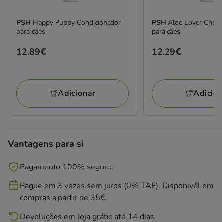
PSH
Happy Puppy Condicionador
PSH
Aloe Lover Cham
para cães
para cães
Preço
12.89€
Preço
12.29€
12.89€
12.29€
Adicionar
Adicio
Vantagens para si
Pagamento 100% seguro.
Pague em 3 vezes sem juros (0% TAE). Disponivél em
compras a partir de 35€.
Devoluções em loja grátis até 14 dias.