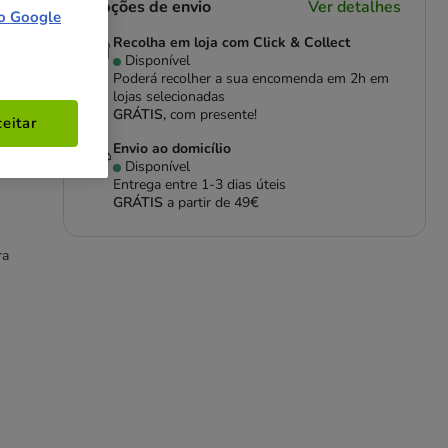
Opções de envio
Ver detalhes
o Google
Recolha em loja com Click & Collect
Disponível
Poderá recolher a sua encomenda em 2h em
lojas selecionadas
GRÁTIS,
com presente!
eitar
da
Envio ao domicílio
Disponível
Entrega entre
1-3 dias úteis
GRÁTIS
a partir de 49€
ra