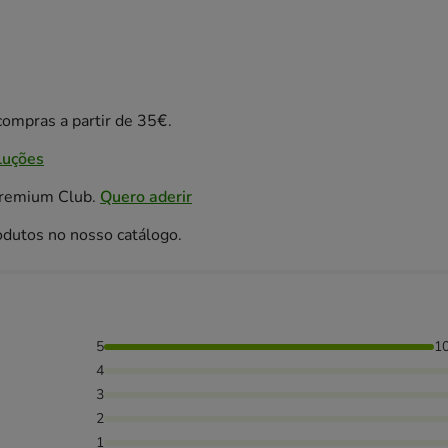
ompras a partir de 35€.
luções
Premium Club.
Quero aderir
odutos no nosso catálogo.
5
1
4
3
2
1