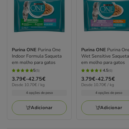
Purina ONE
Purina One
Purina ONE
Purina On
Indoor Formula Saqueta
Wet Sensitive Saquet
em molho para gatos
em molho para gatos
5
4.5
(5)
(6)
5
4.5
Preço
3.79€
-
42.75€
Preço
3.79€
-
42.75€
estrelas
estrelas
10.70€
10.70€
Desde 10.70€ / kg
Desde 10.70€ / kg
de
de
com
com
por
por
3.79€
3.79€
4 opções de peso
4 opções de peso
5
6
kg
kg
a
a
avaliações
avaliações
42.75€
42.75€
Adicionar
Adicionar