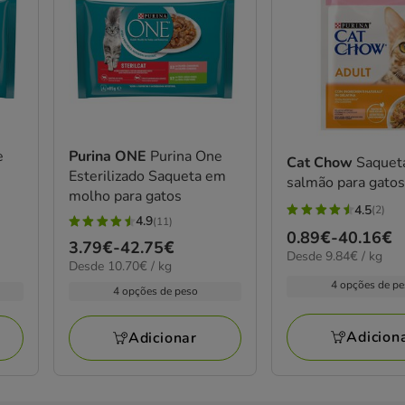
e
Purina ONE
Purina One
Cat Chow
Saquet
a
Esterilizado Saqueta em
salmão para gato
molho para gatos
4.5
(2)
4.5
4.9
(11)
4.9
Preço
0.89€
-
40.16€
estrelas
Preço
3.79€
-
42.75€
estrelas
9.84€
Desde 9.84€ / kg
de
com
10.70€
Desde 10.70€ / kg
de
por
com
0.89€
por
2
4 opções de p
kg
3.79€
4 opções de peso
11
kg
a
avaliações
a
avaliações
40.16€
42.75€
Adicion
Adicionar