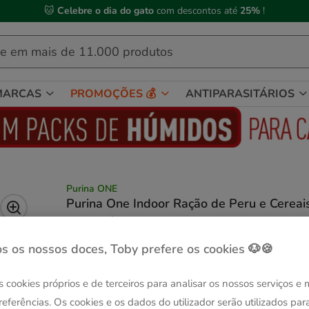
 Compre até às
13h00
e receba a sua encomenda no
próximo dia útil
MARCAS
PROMOÇÕES 💰
ANTIPARASITÁRIOS
Purina ONE
Purina One Indoor Ração de Peru e Cereai
para gatos
(5)
2 avaliações
|
Ver descrição
s os nossos doces, Toby prefere os cookies 🐶🍪
Peso:
1.5 kg
-50% na 2ª un.
s cookies próprios e de terceiros para analisar os nossos serviços e
1.5 kg
referências. Os cookies e os dados do utilizador serão utilizados par