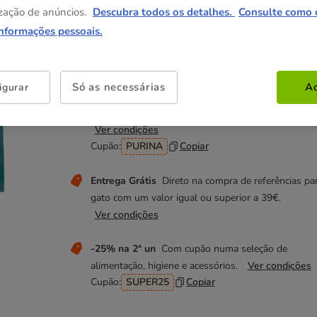
14.59€
zação de anúncios.
Descubra todos os detalhes.
Consulte como 
(9.73€ / kg)
informações pessoais.
Não perca estas promoções!
Só as necessárias
Ac
igurar
-50% na 2ª un
Com cupão numa seleção de ração 
Pro Plan e Purina One para cão e gato.
Ver condições
Cupão:
PURINA
Copiar
Entrega Grátis
Direto na compra de referências pa
gato com um valor igual ou superior a 39€.
Ver condições
-25% na 2ª un
Com cupão numa seleção de
alimentação, higiene e acessórios.
Ver condições
Cupão:
SUPER25
Copiar