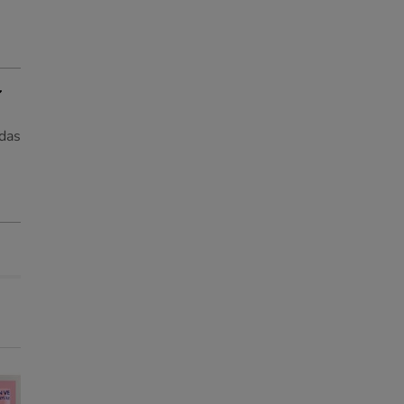
 das
25% Desc.
Entrega Grátis