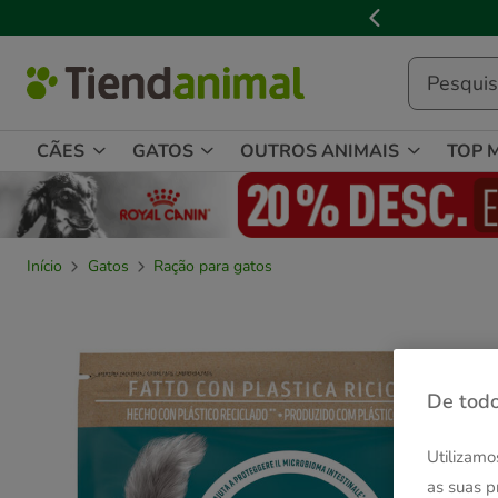
3

de
3,
mensagem,
CÃES
GATOS
OUTROS ANIMAIS
TOP 
Início
Gatos
Ração para gatos
De todo
Utilizamo
as suas p