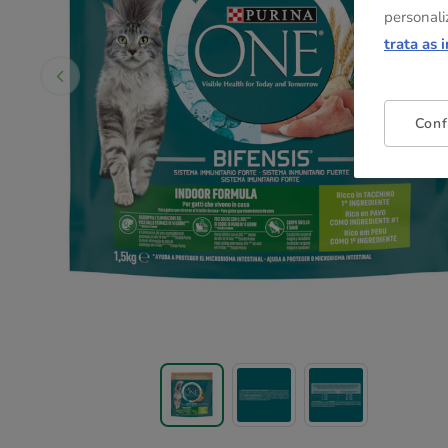
personali
trata as 
Conf