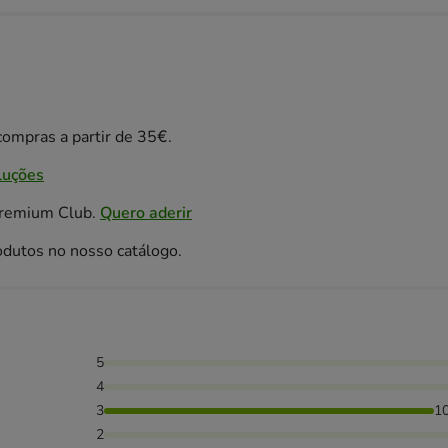
ompras a partir de 35€.
luções
Premium Club.
Quero aderir
odutos no nosso catálogo.
5
4
3
1
2