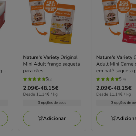
Nature's Variety
Original
Nature's Variety
O
Mini Adult frango saqueta
Adult Mini Carne 
ngo
para cães
em patê saqueta p
5
5
(3)
(4)
5
5
Preço
2.09€
-
48.15€
Preço
2.09€
-
48.15€
estrelas
estrelas
11.14€
11.14€
Desde 11.14€ / kg
Desde 11.14€ / kg
de
de
com
com
por
por
2.09€
2.09€
3 opções de peso
3 opções de p
3
4
kg
kg
a
a
avaliações
avaliações
48.15€
48.15€
Adicionar
Adicion