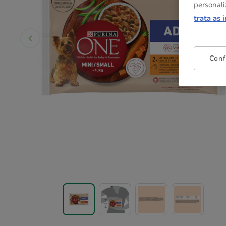
personali
trata as 
Conf