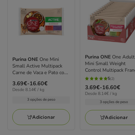
Purina ONE
One Adult
Purina ONE
One Mini
Mini Small Weight
Small Active Multipack
Control Multipack Fra
Carne de Vaca e Pato com
e Peru com molho em
5
molho para cães
(2)
5
Preço
3.69€
-
16.60€
saquetas para cães
Preço
3.69€
-
16.60€
estrelas
8.14€
Desde 8.14€ / kg
de
8.14€
Desde 8.14€ / kg
de
por
com
3.69€
por
3 opções de peso
kg
3.69€
3 opções de peso
2
kg
a
a
avaliações
16.60€
16.60€
Adicionar
Adicionar