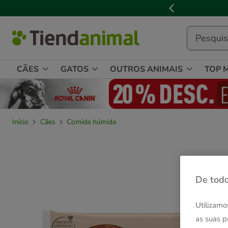
2
de
3,
mensagem,
CÃES
GATOS
OUTROS ANIMAIS
TOP 
Início
Cães
Comida húmida
De todo
Utilizamo
as suas p