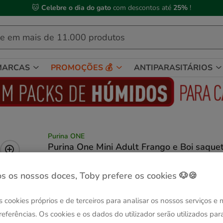
🐱
Celebre o dia do gato
com descontos até
25%
!
MARCAS
PROMOÇÕES 💰
ANTIPARASITÁRIOS
Purina ONE
Purina One Mini Adult Frango e Boi saque
para cães
(3)
1 avaliações
|
Ver descrição
s os nossos doces, Toby prefere os cookies 🐶🍪
Peso:
4 saquetas x 85 g
s cookies próprios e de terceiros para analisar os nossos serviços e
-25% na 2ª un.
Pack Poupança
4 saquetas x 85 g
12 saquetas x 85 g
referências. Os cookies e os dados do utilizador serão utilizados par