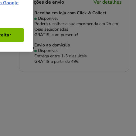
Opções de envio
Ver detalhes
o Google
Recolha em loja com Click & Collect
Disponível
Poderá recolher a sua encomenda em 2h em
lojas selecionadas
GRÁTIS,
com presente!
eitar
Envio ao domicílio
Disponível
Entrega entre
1-3 dias úteis
GRÁTIS
a partir de 49€