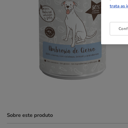
trata as 
Conf
Sobre este produto