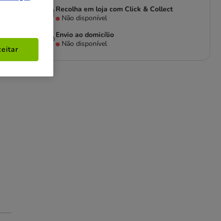
Recolha em loja com Click & Collect
Não disponível
Envio ao domicílio
Não disponível
eitar