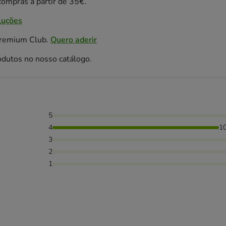
ompras a partir de 35€.
luções
Premium Club.
Quero aderir
odutos no nosso catálogo.
5
4
1
3
2
1