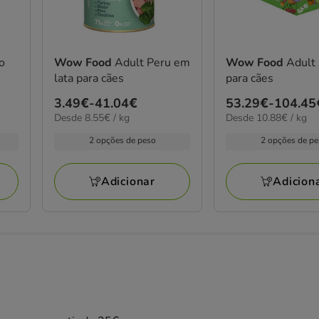
o
Wow Food
Adult Peru em
Wow Food
Adult 
lata para cães
para cães
Preço
3.49€
-
41.04€
Preço
53.29€
-
104.45
8.55€
10.88€
Desde 8.55€ / kg
Desde 10.88€ / kg
de
de
por
por
3.49€
53.29€
2 opções de peso
2 opções de p
kg
kg
a
a
41.04€
104.45€
Adicionar
Adicion