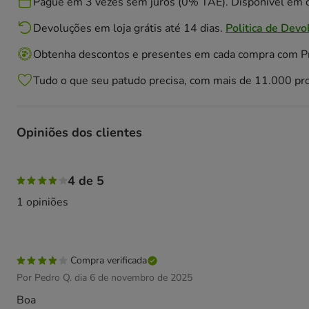
Pague em 3 vezes sem juros (0% TAE). Disponivél em c
Devoluções em loja grátis até 14 dias.
Politica de Devo
Obtenha descontos e presentes em cada compra com 
Tudo o que seu patudo precisa, com mais de 11.000 pr
Opiniões dos clientes
100% das pessoas avaliaram com 4 estrelas,
4 de 5
1 opiniões
Compra verificada
Por Pedro Q. dia 6 de novembro de 2025
Boa