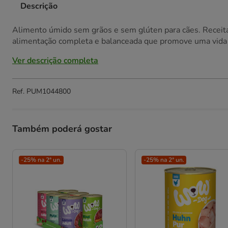
Descrição
Alimento úmido sem grãos e sem glúten para cães. Receita
alimentação completa e balanceada que promove uma vida s
Ver descrição completa
Ref.
PUM1044800
Também poderá gostar
-25% na 2ª un.
-25% na 2ª un.