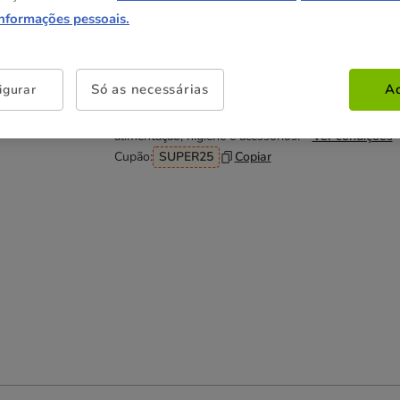
(14.95€ / kg)
(14.65€ / kg)
informações pessoais.
Não perca esta promoção
Só as necessárias
Ac
igurar
-25% na 2ª un
Com cupão numa seleção de
alimentação, higiene e acessórios.
Ver condições
Cupão:
SUPER25
Copiar