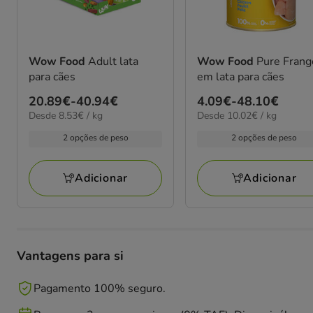
Wow Food
Adult lata
Wow Food
Pure Frang
para cães
em lata para cães
Preço
20.89€
-
40.94€
Preço
4.09€
-
48.10€
8.53€
10.02€
Desde 8.53€ / kg
Desde 10.02€ / kg
de
de
por
por
20.89€
4.09€
2 opções de peso
2 opções de peso
kg
kg
a
a
40.94€
48.10€
Adicionar
Adicionar
Vantagens para si
Pagamento 100% seguro.