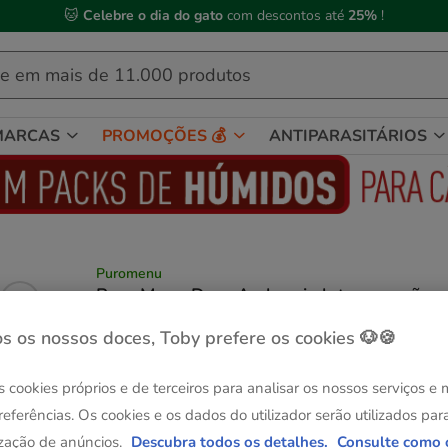
🐱
Celebre o dia do gato
com descontos até
25%
!
MARCAS
PROMOÇÕES 💰
ANTIPARASITÁRIOS
Puromenu
Puro Menu Deer Ambrosia lata para cães
(4)
1 avaliações
|
Ver descrição
s os nossos doces, Toby prefere os cookies 🐶🍪
Peso:
400 g
Sem Stock
Sem Stock
s cookies próprios e de terceiros para analisar os nossos serviços e
400 g
12 latas x 400 g
referências. Os cookies e os dados do utilizador serão utilizados par
71.76€
zação de anúncios.
Descubra todos os detalhes.
Consulte como 
5.98€
70.32€