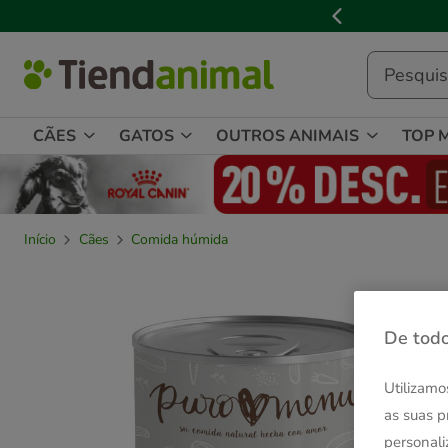
2
de
3,
mensagem,
CÃES
GATOS
OUTROS ANIMAIS
TOP 
Início
Cães
Comida húmida
De todo
Utilizamo
as suas p
personali