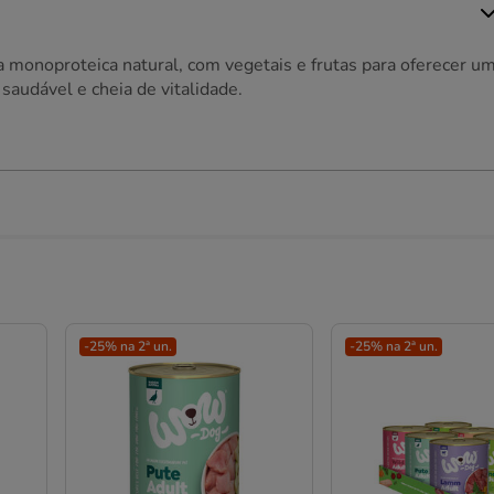
 monoproteica natural, com vegetais e frutas para oferecer u
audável e cheia de vitalidade.
-25% na 2ª un.
-25% na 2ª un.