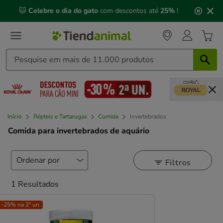
2
🐱
Celebre o dia do gato
com descontos até
25%
!
de
3,
mensagem,
Início
Répteis e Tartarugas
Comida
Invertebrados
Comida para invertebrados de aquário
Filtros
1 Resultados
-25% na 2ª un.