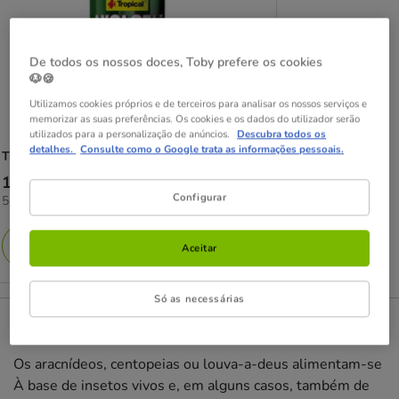
De todos os nossos doces, Toby prefere os cookies
🐶🍪
Utilizamos cookies próprios e de terceiros para analisar os nossos serviços e
memorizar as suas preferências. Os cookies e os dados do utilizador serão
utilizados para a personalização de anúncios.
Descubra todos os
detalhes.
Consulte como o Google trata as informações pessoais.
Tropical
Axolotl Sticks Alimento para axolotes
Preço
13.99€
Configurar
55.96€
55.96€ / l
13.99€
por
L
Adicionar
Aceitar
Só as necessárias
Comida para Invertebrados
Os aracnídeos, centopeias ou louva-a-deus alimentam-se
À base de insetos vivos e, em alguns casos, também de