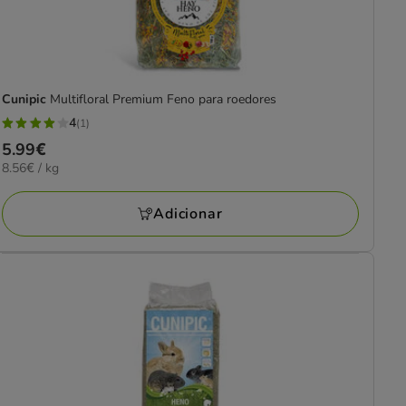
Cunipic
Multifloral Premium Feno para roedores
4
(1)
4
Preço
5.99€
estrelas
8.56€
8.56€ / kg
5.99€
com
por
1
KG
Adicionar
avaliações