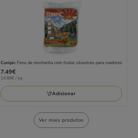
Cunipic
Feno de montanha com frutas silvestres para roedores
Preço
7.49€
14.98€
14.98€ / kg
7.49€
por
KG
Adicionar
Ver mais produtos