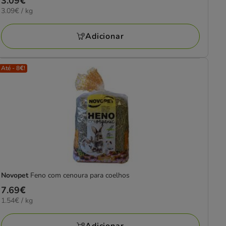
Preço
3.09€
3.09€
3.09€ / kg
3.09€
por
kg
Adicionar
Até - 8€!
Novopet
Feno com cenoura para coelhos
Preço
7.69€
1.54€
1.54€ / kg
7.69€
por
KG