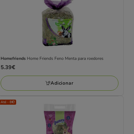
Homefriends
Home Friends Feno Menta para roedores
Preço
5.39€
5.39€
Adicionar
Até - 8€!