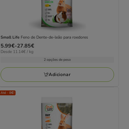
Small Life
Feno de Dente-de-leão para roedores
Preço
5.99€
-
27.85€
11.14€
Desde 11.14€ / kg
de
por
5.99€
2 opções de peso
kg
a
27.85€
Adicionar
Até - 8€!