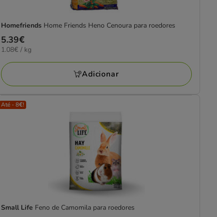
Homefriends
Home Friends Heno Cenoura para roedores
Preço
5.39€
1.08€
1.08€ / kg
5.39€
por
KG
Adicionar
Até - 8€!
Small Life
Feno de Camomila para roedores