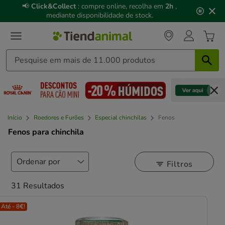
3
📢
Click&Collect
: compre online, recolha em
2h
,
de
mediante disponibilidade de stock.
3,
mensagem,
Início
Roedores e Furões
Especial chinchilas
Fenos
Fenos para chinchila
Filtros
31 Resultados
Até - 8€!