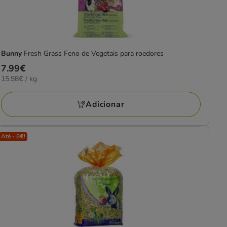
Bunny
Fresh Grass Feno de Vegetais para roedores
Preço
7.99€
15.98€
15.98€ / kg
7.99€
por
KG
Adicionar
Até - 8€!