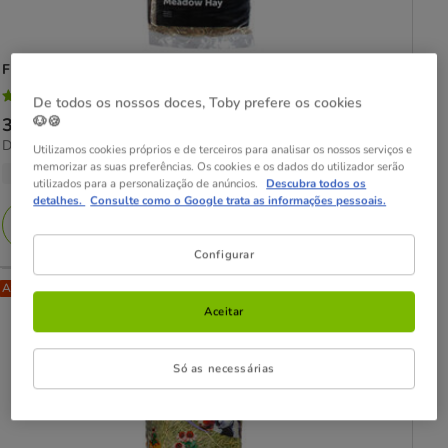
Flamingo
feno de pradaria para roedores
4.8
(4)
De todos os nossos doces, Toby prefere os cookies
4.8
🐶🍪
Preço
3.89€
-
8.39€
estrelas
3.36€
Desde 3.36€ / kg
de
Utilizamos cookies próprios e de terceiros para analisar os nossos serviços e
com
por
memorizar as suas preferências. Os cookies e os dados do utilizador serão
3.89€
2 opções de formato
4
KG
utilizados para a personalização de anúncios.
Descubra todos os
a
avaliações
detalhes.
Consulte como o Google trata as informações pessoais.
8.39€
Adicionar
Configurar
Até - 8€!
Aceitar
Só as necessárias