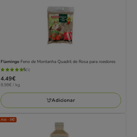
Flamingo
Feno de Montanha Quadril de Rosa para roedores
5
(1)
5
Preço
4.49€
estrelas
8.98€
8.98€ / kg
4.49€
com
por
1
KG
Adicionar
avaliações
Até - 8€!