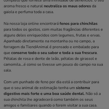
completo que fornece uma infinidade de benefícios: o seu
aroma fresco e natural
neutraliza os maus odores
da
gaiola e perfuma toda a casa.
Na nossa loja online encontrará
fenos para chinchilas
para todos os gostos, com muitas fragâncias diferentes e
alguns deles enriquecidos com legumes, frutas e ervas.
Apanhado diretamente na montanha ou no campo, a
forragem da TiendAnimal é prensado e embalado para
que
conserve todo o seu sabor e toda a sua frescura
.
Pétalas de rosa e dente de leão, pétalas de girassol e
camomila…é como se tivesse um pouco do campo na sua
sala.
Com um punhado de feno por dia está a contribuir para
que o seu animal de estimação tenha um
sistema
digestivo mais forte e uma boa saúde dental.
Não só a
sua chinchila lhe agradecerá como também os seus
amigos e familiares quando o forem visitar a sua casa.