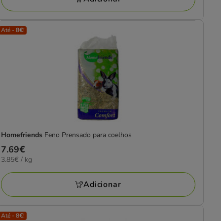
Até - 8€!
Homefriends
Feno Prensado para coelhos
Preço
7.69€
3.85€
3.85€ / kg
7.69€
por
KG
Adicionar
Até - 8€!