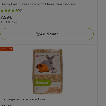
Bunny
Fresh Grass Feno com Flores para roedores
5
(1)
5
Preço
7.99€
estrelas
15.98€
15.98€ / kg
7.99€
com
por
1
KG
Adicionar
avaliações
Até - 8€!
Flamingo
palha para roedores