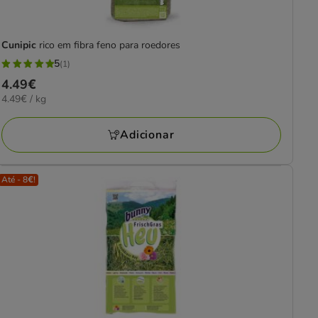
Cunipic
rico em fibra feno para roedores
5
(1)
5
Preço
4.49€
estrelas
4.49€
4.49€ / kg
4.49€
com
por
1
KG
Adicionar
avaliações
Até - 8€!