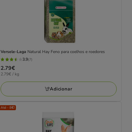
Versele-Laga
Natural Hay Feno para coelhos e roedores
3.9
(7)
3.9
Preço
2.79€
estrelas
2.79€
2.79€ / kg
2.79€
com
por
7
KG
Adicionar
avaliações
Até - 8€!