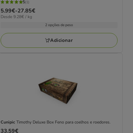
5
(1)
5
Preço
5.99€
-
27.85€
estrelas
9.28€
Desde 9.28€ / kg
de
com
por
5.99€
2 opções de peso
1
kg
a
avaliações
27.85€
Adicionar
Cunipic
Timothy Deluxe Box Feno para coelhos e roedores.
Preço
33.59€