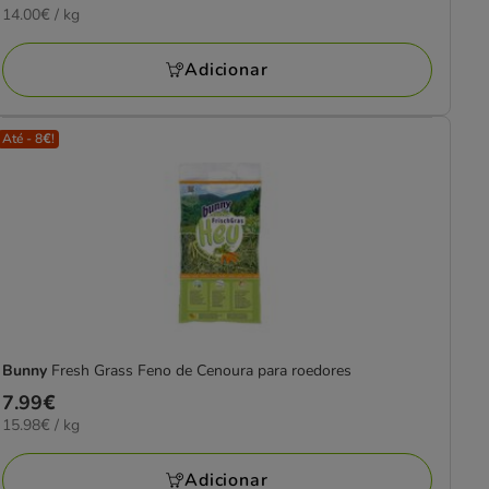
14.00€
14.00€ / kg
33.59€
por
KG
Adicionar
Até - 8€!
Bunny
Fresh Grass Feno de Cenoura para roedores
Preço
7.99€
15.98€
15.98€ / kg
7.99€
por
KG
Adicionar