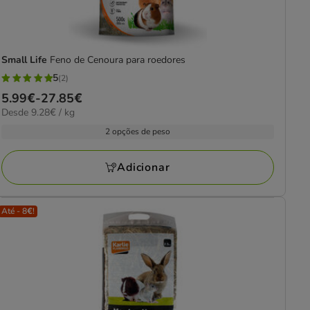
Small Life
Feno de Cenoura para roedores
5
(2)
5
Preço
5.99€
-
27.85€
estrelas
9.28€
Desde 9.28€ / kg
de
com
por
5.99€
2 opções de peso
2
kg
a
avaliações
27.85€
Adicionar
Até - 8€!