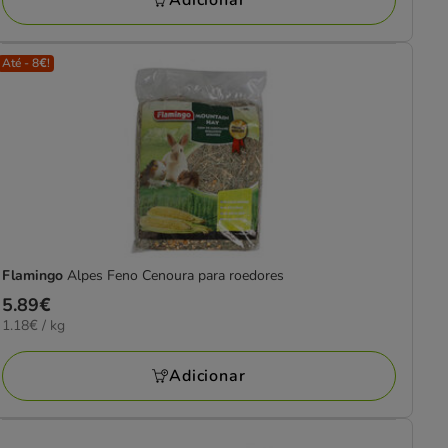
Adicionar
Até - 8€!
Flamingo
Alpes Feno Cenoura para roedores
Preço
5.89€
1.18€
1.18€ / kg
5.89€
por
KG
Adicionar