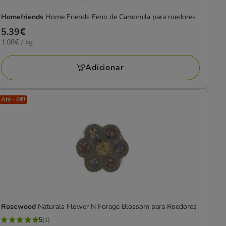
Homefriends
Home Friends Feno de Camomila para roedores
Preço
5.39€
1.08€
1.08€ / kg
5.39€
por
KG
Adicionar
Até - 8€!
Rosewood
Naturals Flower N Forage Blossom para Roedores
5
(1)
5