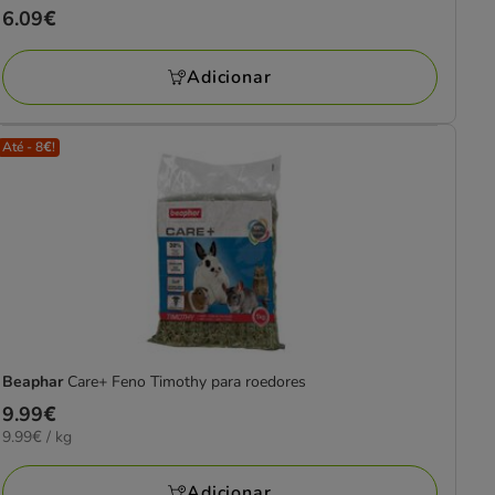
Preço
6.09€
estrelas
6.09€
com
Adicionar
1
avaliações
Até - 8€!
Beaphar
Care+ Feno Timothy para roedores
Preço
9.99€
9.99€
9.99€ / kg
9.99€
por
KG
Adicionar