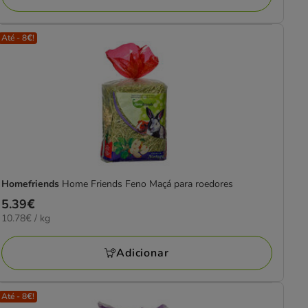
Até - 8€!
Homefriends
Home Friends Feno Maçá para roedores
Preço
5.39€
10.78€
10.78€ / kg
5.39€
por
KG
Adicionar
Até - 8€!