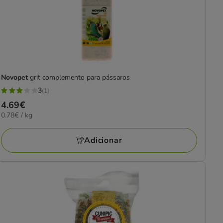
Novopet
grit complemento para pássaros
3
(1)
3
Preço
4.69€
estrelas
0.78€
0.78€ / kg
4.69€
com
por
1
KG
Adicionar
avaliações