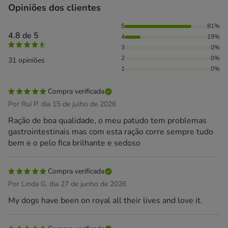
Opiniões dos clientes
81% das pessoas avaliaram com 5 estrelas, 19% das pessoa
5
81%
4.8 de 5
4
19%
3
0%
2
0%
31 opiniões
1
0%
Compra verificada
Por Rui P. dia 15 de julho de 2026
Ração de boa qualidade, o meu patudo tem problemas
gastrointestinais mas com esta ração corre sempre tudo
bem e o pelo fica brilhante e sedoso
Compra verificada
Por Linda G. dia 27 de junho de 2026
My dogs have been on royal all their lives and love it.