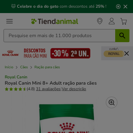
2
🐱
Celebre o dia do gato
com descontos até
25%
!
de
3,
mensagem,
Início
Cães
Ração para cães
Royal Canin
Royal Canin Mini 8+ Adult ração para cães
(4.8)
31 avaliações
|
Ver descrição