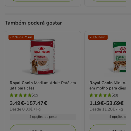
Também poderá gostar
-25% na 2ª un.
20% Desc.
Royal Canin
Medium Adult Patê em
Royal Canin
Mini Age
lata para cães
em molho para cães sé
5
5
(2)
(3)
5
5
Preço
3.49€
-
157.47€
Preço
1.19€
-
53.69€
estrelas
estrelas
8.00€
11.20€
Desde 8.00€ / kg
Desde 11.20€ / kg
de
de
com
com
por
por
3.49€
1.19€
4 opções de peso
4 opções de 
2
3
kg
kg
a
a
avaliações
avaliações