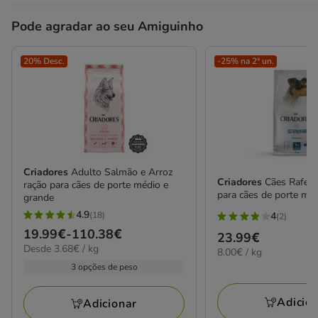
Pode agradar ao seu Amiguinho
20% Desc.
-25% na 2ª un.
Criadores
Adulto Salmão e Arroz
Criadores
Cães Rafeir
ração para cães de porte médio e
para cães de porte min
grande
4.9
(18)
4
(2)
4.9
4
Preço
19.99€
-
110.38€
Preço
23.99€
estrelas
estrelas
3.68€
Desde 3.68€ / kg
de
8.00€
8.00€ / kg
23.99€
com
com
por
por
19.99€
3 opções de peso
18
KG
2
KG
a
avaliações
avaliações
110.38€
Adicio
Adicionar