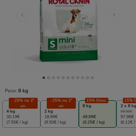
Peso:
8 kg
-25% na 2ª
-25% na 2ª
15% Desc.
15% D
un.
un.
8 kg
2 x 8 k
4 kg
2 kg
99.98€
30.19€
18.99€
49.99€
97.98€
(7.55€ / kg)
(9.50€ / kg)
(6.25€ / kg)
(6.12€ /