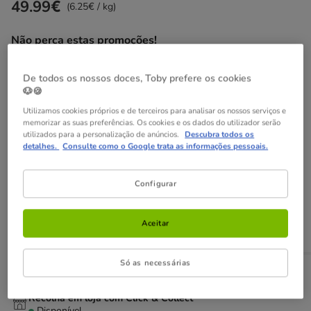
49.99€
Preço 49.99€, 6.25 EUR por kg
(6.25€ / kg)
Não perca estas promoções!
15% Desc
Com cupão numa seleção de ração da Royal
De todos os nossos doces, Toby prefere os cookies
Canin para cão.
Ver condições
🐶🍪
Cupão:
ROYAL
Copiar
Utilizamos cookies próprios e de terceiros para analisar os nossos serviços e
memorizar as suas preferências. Os cookies e os dados do utilizador serão
utilizados para a personalização de anúncios.
Descubra todos os
-25% na 2ª un
Com cupão numa seleção de alimentação,
detalhes.
Consulte como o Google trata as informações pessoais.
higiene e acessórios.
Ver condições
Cupão:
SUPER25
Copiar
Configurar
Adicionar ao carrinho
Aceitar
Só as necessárias
Opções de envio
Ver detalhes
Recolha em loja com Click & Collect
Disponível