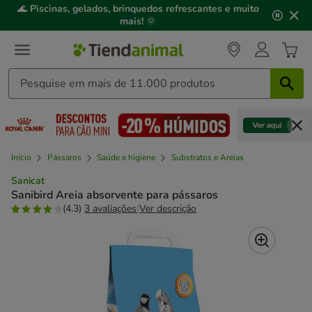
2
🌊
Piscinas, gelados, brinquedos refrescantes e muito
de
mais!
🌞
3,
mensagem,
Início
Pássaros
Saúde e higiene
Substratos e Areias
Sanicat
Sanibird Areia absorvente para pássaros
(4.3)
3 avaliações
|
Ver descrição