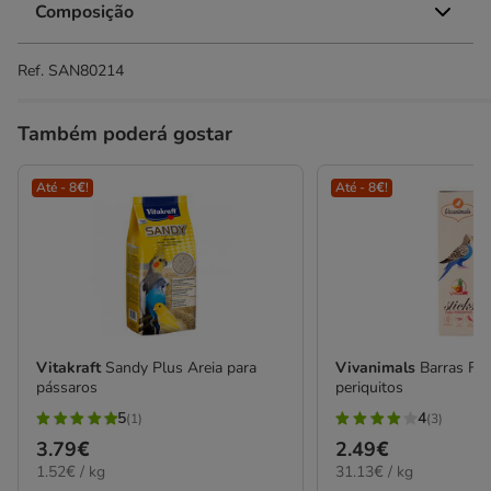
Composição
Ref.
SAN80214
Também poderá gostar
Até - 8€!
Até - 8€!
Vitakraft
Sandy Plus Areia para
Vivanimals
Barras Fru
pássaros
periquitos
5
4
(1)
(3)
5
4
Preço
3.79€
Preço
2.49€
estrelas
estrelas
1.52€
31.13€
1.52€ / kg
31.13€ / kg
3.79€
2.49€
com
com
por
por