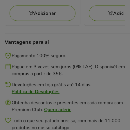
1
3
KG
KG
avaliações
avaliações
Adicionar
Adicio
Vantagens para si
Pagamento 100% seguro.
Pague em 3 vezes sem juros (0% TAE). Disponivél em
compras a partir de 35€.
Devoluções em loja grátis até 14 dias.
Politica de Devoluções
Obtenha descontos e presentes em cada compra com
Premium Club.
Quero aderir
Tudo o que seu patudo precisa, com mais de 11.000
produtos no nosso catálogo.