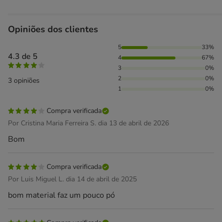
Opiniões dos clientes
33% das pessoas avaliaram com 5 estrelas, 67% das pessoa
5
33%
4.3 de 5
4
67%
3
0%
2
0%
3 opiniões
1
0%
Compra verificada
Por Cristina Maria Ferreira S. dia 13 de abril de 2026
Bom
Compra verificada
Por Luis Miguel L. dia 14 de abril de 2025
bom material faz um pouco pó