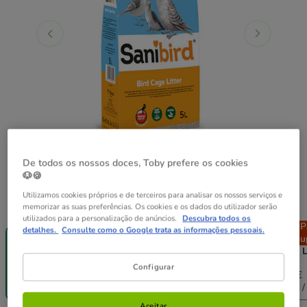
De todos os nossos doces, Toby prefere os cookies
🐶🍪
Utilizamos cookies próprios e de terceiros para analisar os nossos serviços e
Formato:
5 L
memorizar as suas preferências. Os cookies e os dados do utilizador serão
utilizados para a personalização de anúncios.
Descubra todos os
Até - 8€!
Pack
Até - 8€!
P
detalhes.
Consulte como o Google trata as informações pessoais.
5 L
Poupança
35 L
Pou
2 x 5 L
2 x 35 
9.78€
36.98€
Configurar
4.89€
9.58€
18.49€
36.24€
(0.98€ / l)
(0.96€ / l)
(0.53€ / l)
(0.52€ / 
Aceitar