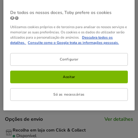
24.69€
Preço 24.69€, 2.47 EUR por l
(2.47€ / l)
De todos os nossos doces, Toby prefere os cookies
🐶🍪
Não perca estas promoções!
Utilizamos cookies próprios e de terceiros para analisar os nossos serviços e
memorizar as suas preferências. Os cookies e os dados do utilizador serão
Entrega Grátis
Direto na compra de referências para gato
utilizados para a personalização de anúncios.
Descubra todos os
detalhes.
Consulte como o Google trata as informações pessoais.
com um valor igual ou superior a 39€.
Ver condições
-25% na 2ª un
Com cupão numa seleção de alimentação,
Configurar
higiene e acessórios.
Ver condições
Cupão:
SUPER25
Copiar
Aceitar
Adicionar ao carrinho
Só as necessárias
Opções de envio
Ver detalhes
Recolha em loja com Click & Collect
Disponível