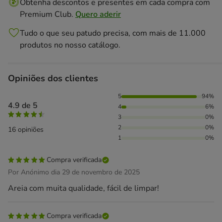
Obtenha descontos e presentes em cada compra com
Premium Club.
Quero aderir
Tudo o que seu patudo precisa, com mais de 11.000
produtos no nosso catálogo.
Opiniões dos clientes
94% das pessoas avaliaram com 5 estrelas, 6% das pessoas
5
94%
4.9 de 5
4
6%
3
0%
2
0%
16 opiniões
1
0%
Compra verificada
Por Anónimo dia 29 de novembro de 2025
Areia com muita qualidade, fácil de limpar!
Compra verificada