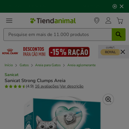
2
🐱
Celebre o dia do gato
com descontos até
25%
!
de
3,
mensagem,
Início
Gatos
Areia para Gatos
Areia aglomerante
Sanicat
Sanicat Strong Clumps Areia
(4.9)
16 avaliações
|
Ver descrição