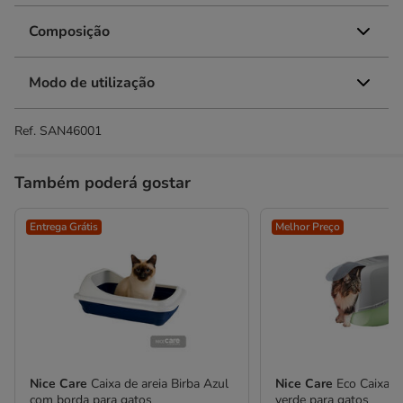
Composição
Modo de utilização
Ref.
SAN46001
Também poderá gostar
Entrega Grátis
Melhor Preço
Nice Care
Caixa de areia Birba Azul
Nice Care
Eco Caixa d
com borda para gatos
verde para gatos