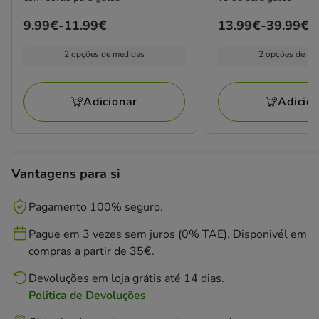
Preço
9.99€
-
11.99€
Preço
13.99€
-
39.99€
de
de
2 opções de medidas
2 opções de me
9.99€
13.99€
a
a
11.99€
39.99€
Adicionar
Adicio
Vantagens para si
Pagamento 100% seguro.
Pague em 3 vezes sem juros (0% TAE). Disponivél em
compras a partir de 35€.
Devoluções em loja grátis até 14 dias.
Politica de Devoluções