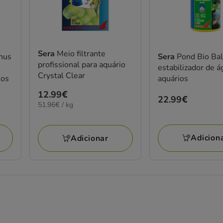
Sera
Meio filtrante
inus
Sera
Pond Bio Ba
profissional para aquário
o
estabilizador de á
Crystal Clear
ios
aquários
Preço
12.99€
Preço
22.99€
51.96€
51.96€ / kg
12.99€
22.99€
por
KG
Adicion
Adicionar