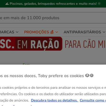
🌊
Piscinas, gelados, brinquedos refrescantes e muito mais!
🌞
MARCAS
PROMOÇÕES 💰
ANTIPARASITÁRIOS
Sera
Sera Filter Wool Perlon para filtrado de
aquários
s os nossos doces, Toby prefere os cookies 🐶🍪
Ver descrição
s cookies próprios e de terceiros para analisar os nossos serviços e
Formato:
100 g
referências. Os cookies e os dados do utilizador serão utilizados par
Até - 8€!
zação de anúncios.
Descubra todos os detalhes.
Consulte como 
100 g