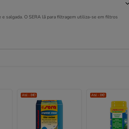
e salgada. O SERA lã para filtragem utiliza-se em filtros
Até - 8€!
Até - 8€!