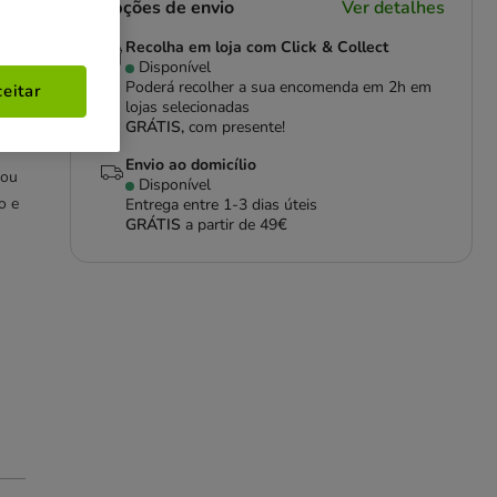
Opções de envio
Ver detalhes
Recolha em loja com Click & Collect
Disponível
Poderá recolher a sua encomenda em 2h em
eitar
lojas selecionadas
GRÁTIS,
com presente!
Envio ao domicílio
 ou
Disponível
o e
Entrega entre
1-3 dias úteis
GRÁTIS
a partir de 49€