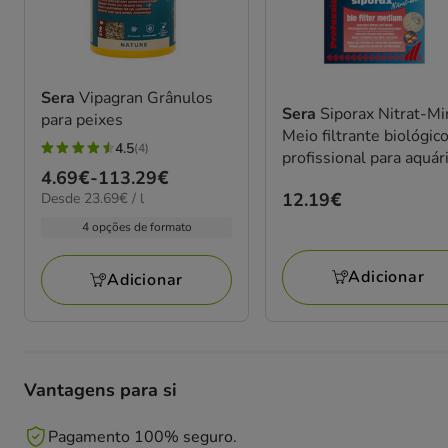
Sera
Vipagran Grânulos
Sera
Siporax Nitrat-M
para peixes
Meio filtrante biológic
4.5
(4)
profissional para aquár
4.5
Preço
4.69€
-
113.29€
estrelas
Preço
12.19€
23.69€
Desde 23.69€ / l
de
com
por
12.19€
4.69€
4 opções de formato
4
L
a
avaliações
113.29€
Adicionar
Adicionar
Vantagens para si
Pagamento 100% seguro.