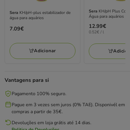
Sera
KH/pH Plus Cond
Sera
KH/pH-plus estabilizador de
Água para aquários
água para aquários
Preço
12.99€
Preço
7.09€
0.52€
0.52€ / l
12.99€
7.09€
por
L
Adicionar
Adicio
Vantagens para si
Pagamento 100% seguro.
Pague em 3 vezes sem juros (0% TAE). Disponivél em
compras a partir de 35€.
Devoluções em loja grátis até 14 dias.
Politica de Devoluções