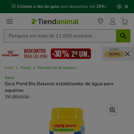
2
🐱
Celebre o dia do gato
com descontos até
25%
!
de
3,
mensagem,
Início
Peixes
Manutenção de aquários
Sera
Sera Pond Bio Balance estabilizador de água para
aquários
Ver descrição