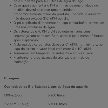
pó é suficiente para 400 litros de água do lago.
Caso queira aumentar o KH em mais de uma unidade de
medida, deverá adicionar uma quantidade
proporcionalmente maior do produto. Contudo, o aumento
não deverá exceder 2°C. dKH por dia.
O pó é aplicado diretamente no lago e distribuído através de
uma boa circulação de água.
Os valores de GH, KH e pH são determinados com
segurança com os testes Sera, antes e (pelo menos 2 horas)
após a aplicação.
A dureza dos carbonatos deve ser 5°; dKH, no mínimo e, no
lago do jardim, o valor ideal está entre 6 e 10°; dKH.
Armazenar em temperatura ambiente e em local seco.
Mantenha fora do alcance de crianças e animais de
estimação.
Dosagem:
Quantidade do Bio Balance
Litros de água do aquário
500ml (550g)
5.200 litros
2.200 ml (2,5 kg)
50.000 litros