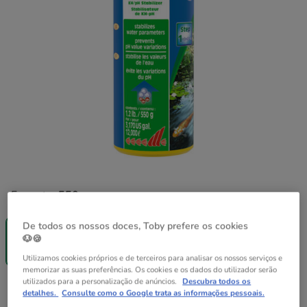
Formato:
550 g
-25% na 2ª
De todos os nossos doces, Toby prefere os cookies
un.
🐶🍪
550 g
22.99€
Utilizamos cookies próprios e de terceiros para analisar os nossos serviços e
memorizar as suas preferências. Os cookies e os dados do utilizador serão
utilizados para a personalização de anúncios.
Descubra todos os
22.99€
Preço 22.99€
detalhes.
Consulte como o Google trata as informações pessoais.