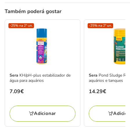
Também poderá gostar
-25% na 2ª un.
-25% na 2ª un.
Sera
KH/pH-plus estabilizador de
Sera
Pond Sludge Rem
água para aquários
aquários e tanques
Preço
7.09€
Preço
14.29€
7.09€
14.29€
Adicionar
Adicio