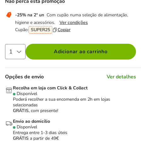
Não perca esta promoção
-25% na 2ª un
Com cupão numa seleção de alimentação,
higiene e acessórios.
Ver condições
Cupão:
SUPER25
Copiar
Adicionar ao carrinho
Opções de envio
Ver detalhes
Recolha em loja com Click & Collect
Disponível
Poderá recolher a sua encomenda em 2h em lojas
selecionadas
GRÁTIS,
com presente!
Envio ao domicílio
Disponível
Entrega entre
1-3 dias úteis
GRÁTIS
a partir de 49€