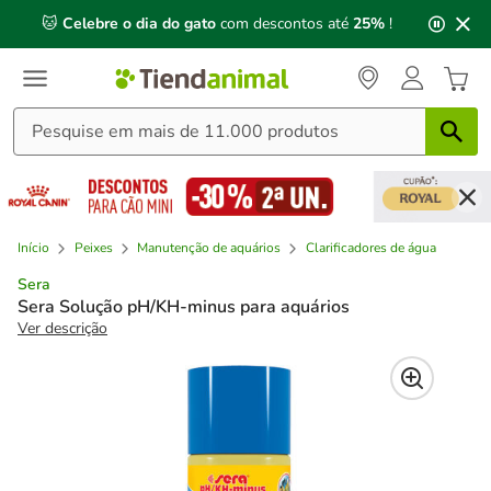
2
🐱
Celebre o dia do gato
com descontos até
25%
!
de
3,
mensagem,
Início
Peixes
Manutenção de aquários
Clarificadores de água
Sera
Sera Solução pH/KH-minus para aquários
Ver descrição