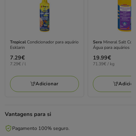
Tropical
Condicionador para aquário
Sera
Mineral Salt Con
Esklarin
Água para aquários
Preço
7.29€
Preço
19.99€
7.29€
71.39€
7.29€ / l
71.39€ / kg
7.29€
19.99€
por
por
L
KG
Adicionar
Adicio
Vantagens para si
Pagamento 100% seguro.