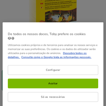
De todos os nossos doces, Toby prefere os cookies
🐶🍪
Utilizamos cookies próprios e de terceiros para analisar os nossos serviços e
memorizar as suas preferências. Os cookies e os dados do utilizador serão
utilizados para a personalização de anúncios.
Descubra todos os
detalhes.
Consulte como o Google trata as informações pessoais.
Formato:
500g
-25% na 2ª
Configurar
un.
500g
8.49€
Aceitar
(1.70€ / kg)
Só as necessárias
8.49€
Preço 8.49€, 1.70 EUR por kg
(1.70€ / kg)