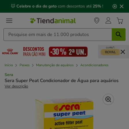
2
🐱
Celebre o dia do gato
com descontos até
25%
!
de
3,
mensagem,
Início
Peixes
Manutenção de aquários
Acondicionadores
Sera
Sera Super Peat Condicionador de Água para aquários
Ver descrição