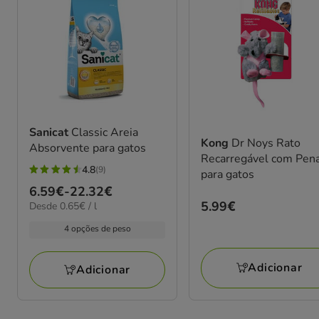
Sanicat
Classic Areia
Kong
Dr Noys Rato
Absorvente para gatos
Recarregável com Pen
4.8
(9)
para gatos
4.8
Preço
6.59€
-
22.32€
estrelas
Preço
5.99€
0.65€
Desde 0.65€ / l
de
com
por
5.99€
6.59€
9
4 opções de peso
L
a
avaliações
22.32€
Adicionar
Adicionar