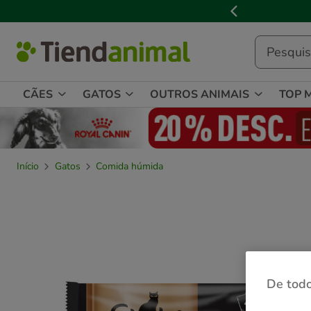
2
de
3,
mensagem,
CÃES
GATOS
OUTROS ANIMAIS
TOP 
Início
Gatos
Comida húmida
De todo