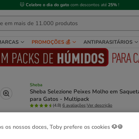
🐱
Celebre o dia do gato
com descontos até
25%
!
MARCAS
PROMOÇÕES 💰
ANTIPARASITÁRIOS
Sheba
Sheba Selezione Peixes Molho em Saquet
para Gatos - Multipack
(4.8)
6 avaliações
|
Ver descrição
Peso:
12 saquetas x 85 g
s os nossos doces, Toby prefere os cookies 🐶🍪
Sem Stock
Entrega Grátis
4 saquetas x 85 g
12 saquetas x 85 g