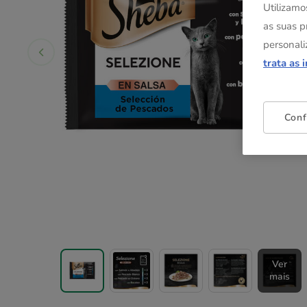
Utilizamo
as suas p
personali
trata as 
Conf
Ver
mais