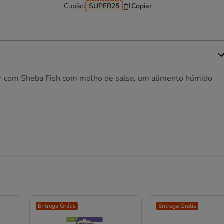
Cupão:
SUPER25
Copiar
bor com Sheba Fish com molho de salsa, um alimento húmido
Entrega Grátis
Entrega Grátis