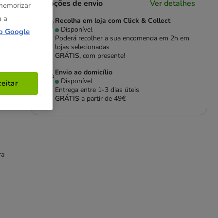
Opções de envio
Ver detalhes
 memorizar
a a
Recolha em loja com Click & Collect
Disponível
o Google
Poderá recolher a sua encomenda em 2h em
lojas selecionadas
GRÁTIS,
com presente!
Envio ao domicílio
Disponível
eitar
Entrega entre
1-3 dias úteis
GRÁTIS
a partir de 49€
ra