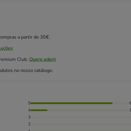
ompras a partir de 35€.
luções
Premium Club.
Quero aderir
odutos no nosso catálogo.
5
as avaliaram com 4 estrelas,
4
3
2