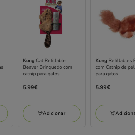
Kong
Cat Refillable
Kong
Refillables 
as
Beaver Brinquedo com
com Catnip de pe
catnip para gatos
para gatos
Preço
5.99€
Preço
5.99€
5.99€
5.99€
Adicionar
Adicion