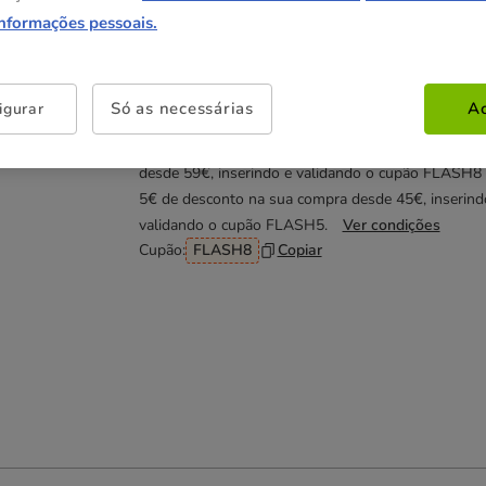
2.99€
(29.90€ / kg)
informações pessoais.
Não perca esta promoção
Só as necessárias
Ac
igurar
Até - 8€!
Obtenha 8€ de desconto na sua compra
desde 59€, inserindo e validando o cupão FLASH8
5€ de desconto na sua compra desde 45€, inserind
validando o cupão FLASH5.
Ver condições
Cupão:
FLASH8
Copiar