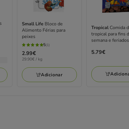
s
Small Life
Bloco de
Tropical
Comida d
Alimento Férias para
tropical para fins 
peixes
semana e feriado
5
(1)
5
Preço
5.79€
Preço
2.99€
estrelas
5.79€
29.90€
29.90€ / kg
2.99€
com
por
1
KG
Adicion
Adicionar
avaliações