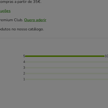
ompras a partir de 35€.
luções
Premium Club.
Quero aderir
odutos no nosso catálogo.
5
1
4
3
2
1