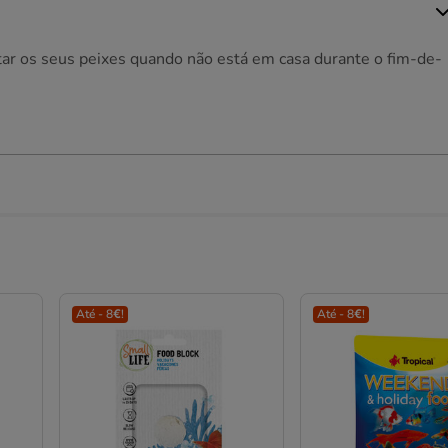
tar os seus peixes quando não está em casa durante o fim-de-
Até - 8€!
Até - 8€!