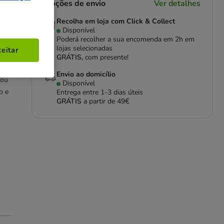
Opções de envio
Ver detalhes
Recolha em loja com Click & Collect
Disponível
Poderá recolher a sua encomenda em 2h em
lojas selecionadas
eitar
GRÁTIS,
com presente!
Envio ao domicílio
 ou
Disponível
o e
Entrega entre
1-3 dias úteis
GRÁTIS
a partir de 49€