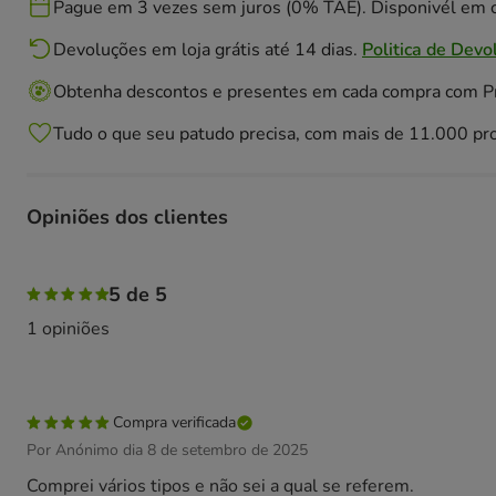
Pague em 3 vezes sem juros (0% TAE). Disponivél em c
Devoluções em loja grátis até 14 dias.
Politica de Devo
Obtenha descontos e presentes em cada compra com 
Tudo o que seu patudo precisa, com mais de 11.000 pr
Opiniões dos clientes
100% das pessoas avaliaram com 5 estrelas,
5 de 5
1 opiniões
Compra verificada
Por Anónimo dia 8 de setembro de 2025
Comprei vários tipos e não sei a qual se referem.