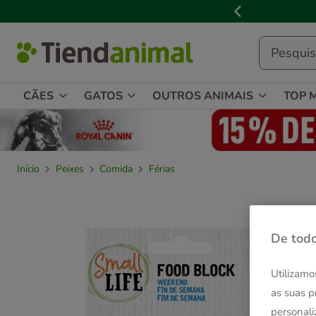
2
de
3,
mensagem,
CÃES
GATOS
OUTROS ANIMAIS
TOP 
Início
Peixes
Comida
Férias
De todo
Utilizamo
as suas p
personali