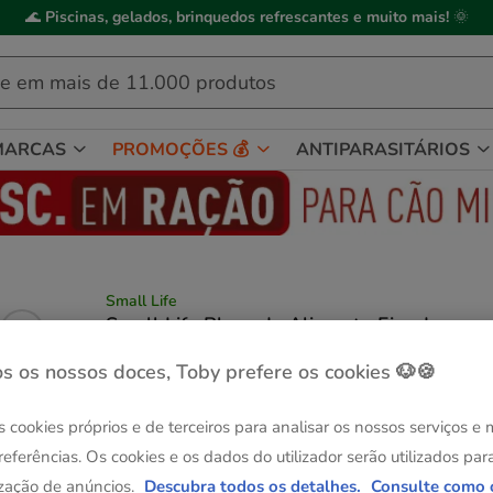
🌊
Piscinas, gelados, brinquedos refrescantes e muito mais!
🌞
MARCAS
PROMOÇÕES 💰
ANTIPARASITÁRIOS
Small Life
Small Life Bloco de Alimento Fim de
Semana para peixes
s os nossos doces, Toby prefere os cookies 🐶🍪
(5)
1 avaliações
|
Ver descrição
Formato:
1ud
s cookies próprios e de terceiros para analisar os nossos serviços e
Até - 8€!
referências. Os cookies e os dados do utilizador serão utilizados par
1ud
zação de anúncios.
Descubra todos os detalhes.
Consulte como 