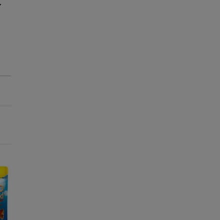
Até - 8€!
Até - 8€!