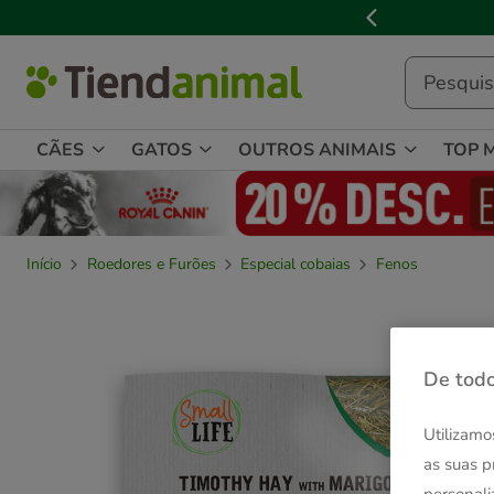
2
de
3,
mensagem,
CÃES
GATOS
OUTROS ANIMAIS
TOP 
Início
Roedores e Furões
Especial cobaias
Fenos
De todo
Utilizamo
as suas p