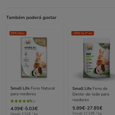
Também poderá gostar
30% Desc.
-25% na 2ª un.
Small Life
Feno Natural
Small Life
Feno de
para roedores
Dente-de-leão para
roedores
5
(1)
5
Preço
5.99€
-
27.85€
Preço
4.09€
-
5.03€
estrelas
11.14€
Desde 11.14€ / kg
de
2.52€
Desde 2.52€ / kg
de