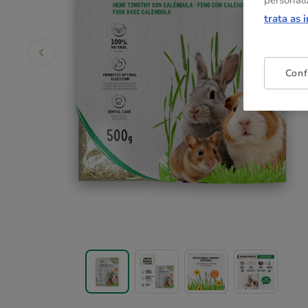
personali
trata as 
Conf