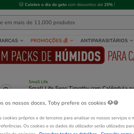
🐱
Celebre o dia do gato
com descontos até
25%
!
MARCAS
PROMOÇÕES 💰
ANTIPARASITÁRIOS
Small Life
Small Life Feno Timothy com Calêndula p
roedores
Ver descrição
s os nossos doces, Toby prefere os cookies 🐶🍪
Peso:
500 g
s cookies próprios e de terceiros para analisar os nossos serviços e
-25% na 2ª un.
referências. Os cookies e os dados do utilizador serão utilizados par
500 g