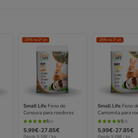
-25% na 2ª un.
-25% na 2ª un.
Small Life
Feno de
Small Life
Feno d
Cenoura para roedores
Camomila para ro
5
5
(2)
(1)
5
5
Preço
5.99€
-
27.85€
Preço
5.99€
-
27.85€
estrelas
estrelas
9.28€
9.28€
Desde 9.28€ / kg
Desde 9.28€ / kg
de
de