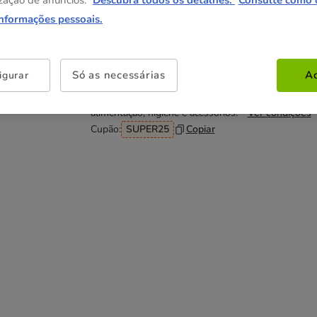
zação de anúncios.
Descubra todos os detalhes.
Consulte como 
6.99€
(13.98€ / kg)
informações pessoais.
Não perca esta promoção
Só as necessárias
Ac
igurar
-25% na 2ª un
Com cupão numa seleção de
alimentação, higiene e acessórios.
Ver condições
Cupão:
SUPER25
Copiar