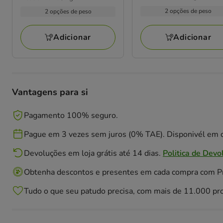
com
por
por
5.99€
4.09€
2 opções de peso
2 opções de peso
1
kg
KG
a
a
avaliações
27.85€
5.03€
Adicionar
Adicionar
Vantagens para si
Pagamento 100% seguro.
Pague em 3 vezes sem juros (0% TAE). Disponivél em c
Devoluções em loja grátis até 14 dias.
Politica de Devo
Obtenha descontos e presentes em cada compra com 
Tudo o que seu patudo precisa, com mais de 11.000 pr