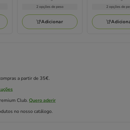
com
com
por
por
5.99€
5.99€
2 opções de peso
2 opções de p
2
1
kg
kg
a
a
avaliações
avaliações
27.85€
27.85€
Adicionar
Adicion
ompras a partir de 35€.
luções
Premium Club.
Quero aderir
odutos no nosso catálogo.