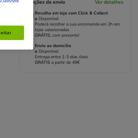
o Google
Opções de envio
Ver detalhes
Recolha em loja com Click & Collect
Disponível
Poderá recolher a sua encomenda em 2h em
lojas selecionadas
eitar
GRÁTIS,
com presente!
Envio ao domicílio
Disponível
Entrega entre
1-3 dias úteis
GRÁTIS
a partir de 49€