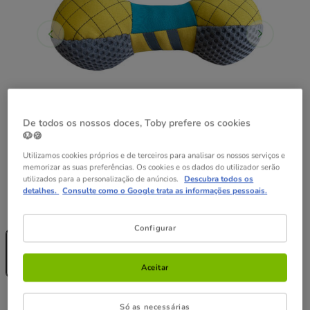
De todos os nossos doces, Toby prefere os cookies
🐶🍪
Utilizamos cookies próprios e de terceiros para analisar os nossos serviços e
memorizar as suas preferências. Os cookies e os dados do utilizador serão
utilizados para a personalização de anúncios.
Descubra todos os
detalhes.
Consulte como o Google trata as informações pessoais.
Composição:
1 ud.
Sem Stock
Configurar
1 ud.
6.99€
4.19€
Aceitar
6.99€
Economize 40%
Preço anterior 6.99€, Está a poupar 40%, Preço Final 4.19€
Só as necessárias