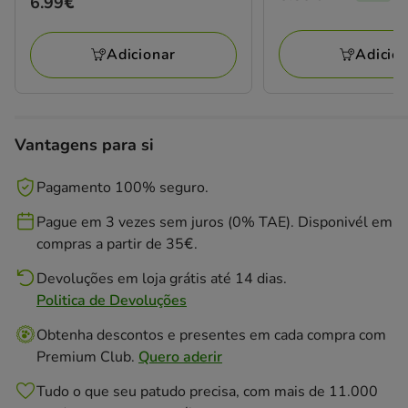
Preço
6.99€
anterior
6.99€
8.99€,
Adicio
Adicionar
está
a
poupar
40%,
Vantagens para si
preço
final
Pagamento 100% seguro.
5.39€
Pague em 3 vezes sem juros (0% TAE). Disponivél em
compras a partir de 35€.
Devoluções em loja grátis até 14 dias.
Politica de Devoluções
Obtenha descontos e presentes em cada compra com
Premium Club.
Quero aderir
Tudo o que seu patudo precisa, com mais de 11.000