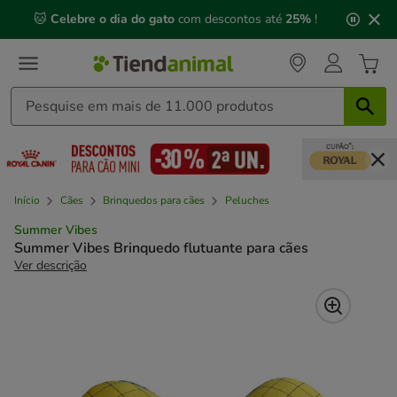
2
🐱
Celebre o dia do gato
com descontos até
25%
!
de
3,
mensagem,
Início
Cães
Brinquedos para cães
Peluches
Summer Vibes
Summer Vibes Brinquedo flutuante para cães
Ver descrição