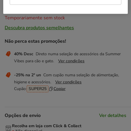
4.19€
Temporariamente sem stock
Descubra produtos semelhantes
Não perca estas promoções!
40% Desc
Direto numa seleção de acessórios da Summer
Vibes para cão e gato.
Ver condições
-25% na 2ª un
Com cupão numa seleção de alimentação,
higiene e acessórios.
Ver condições
Cupão:
SUPER25
Copiar
Opções de envio
Ver detalhes
Recolha em loja com Click & Collect