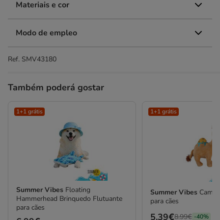
Materiais e cor
Modo de empleo
Ref.
SMV43180
Também poderá gostar
1+1 grátis
1+1 grátis
Summer Vibes
Floating
Summer Vibes
Camelo
Hammerhead Brinquedo Flutuante
para cães
para cães
Preço
5.39€
8.99€
-40%