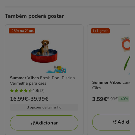
Também poderá gostar
-25% na 2ª un.
1+1 grátis
Summer Vibes
Fresh Pool Piscina
Summer Vibes
Lança 
Vermelha para cães
Cães
4.8
(13)
4.8
Preço
16.99€
-
39.99€
Preço
3.59€
5.99€
-40%
estrelas
de
anterior
3 opções de tamanho
com
16.99€
5.99€,
13
a
está
Adicio
avaliações
Adicionar
39.99€
a