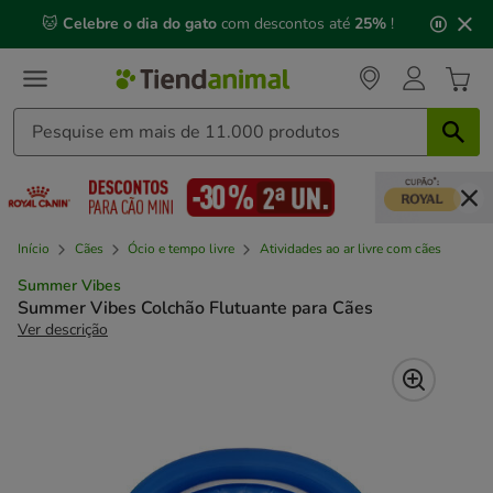
2
🐱
Celebre o dia do gato
com descontos até
25%
!
de
3,
mensagem,
Início
Cães
Ócio e tempo livre
Atividades ao ar livre com cães
Summer Vibes
Summer Vibes Colchão Flutuante para Cães
Ver descrição