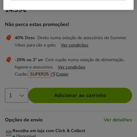
24.99€
Economize 40%
Preço anterior 24.99€, Está a poupar 40%, Preço Final 14.
14.99€
Não perca estas promoções!
40% Desc
Direto numa seleção de acessórios da Summer
Vibes para cão e gato.
Ver condições
-25% na 2ª un
Com cupão numa seleção de alimentação,
higiene e acessórios.
Ver condições
Cupão:
SUPER25
Copiar
Adicionar ao carrinho
Opções de envio
Ver detalhes
Recolha em loja com Click & Collect
Disponível