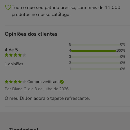
Tudo o que seu patudo precisa, com mais de 11.000
produtos no nosso catálogo.
Opiniões dos clientes
100% das pessoas avaliaram com 4 estrelas,
5
0%
4 de 5
4
100%
3
0%
2
0%
1 opiniões
1
0%
Compra verificada
Por Diana C. dia 3 de julho de 2026
O meu Dillon adora o tapete refrescante.