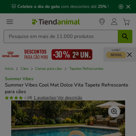
2
🐱
Celebre o dia do gato
com descontos até
25%
!
de
3,
mensagem,
Início
Cães
Camas para cães
Tapetes Refrescantes
Summer Vibes
Summer Vibes Cool Mat Dolce Vita Tapete Refrescante
para cães
(4)
1 avaliações
|
Ver descrição