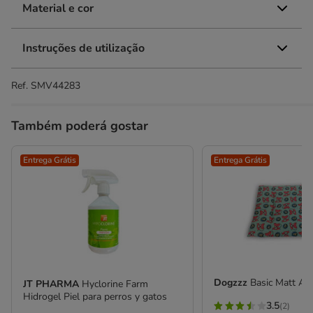
Material e cor
Instruções de utilização
Ref.
SMV44283
Também poderá gostar
Entrega Grátis
Entrega Grátis
Dogzzz
Basic Matt Art
JT PHARMA
Hyclorine Farm
Hidrogel Piel para perros y gatos
3.5
(2)