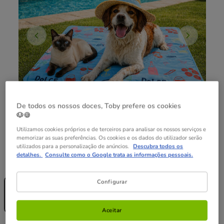
De todos os nossos doces, Toby prefere os cookies
🐶🍪
Utilizamos cookies próprios e de terceiros para analisar os nossos serviços e
memorizar as suas preferências. Os cookies e os dados do utilizador serão
utilizados para a personalização de anúncios.
Descubra todos os
detalhes.
Consulte como o Google trata as informações pessoais.
Guia de tamanhos
Tamanho:
M (40 x 50 cm)
Sem Stock
Sem Stock
Sem Stock
Configurar
M (40 x 50 cm)
L (50 x 90 cm)
XL (81 x 96
cm)
9.99€
12.99€
22.99€
Aceitar