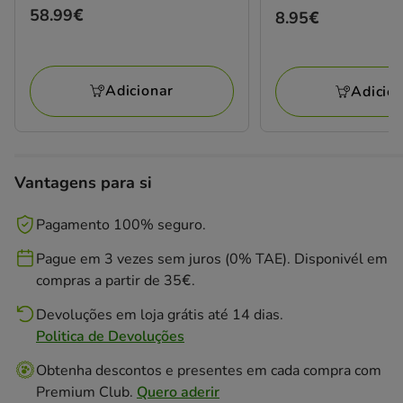
3.5
Preço
58.99€
Preço
8.95€
estrelas
58.99€
8.95€
com
2
avaliações
Adicionar
Adicio
Vantagens para si
Pagamento 100% seguro.
Pague em 3 vezes sem juros (0% TAE). Disponivél em
compras a partir de 35€.
Devoluções em loja grátis até 14 dias.
Politica de Devoluções
Obtenha descontos e presentes em cada compra com
Premium Club.
Quero aderir