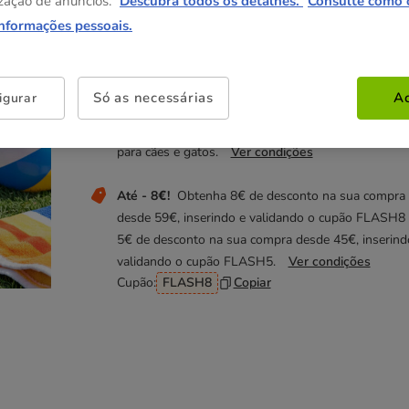
zação de anúncios.
Descubra todos os detalhes.
Consulte como 
4.99€
informações pessoais.
Não perca estas promoções!
Só as necessárias
Ac
igurar
1+1 grátis
Numa seleção de acessórios de passeio
marca Gotoo para cães e e brinquedos Summer Vib
para cães e gatos.
Ver condições
Até - 8€!
Obtenha 8€ de desconto na sua compra
desde 59€, inserindo e validando o cupão FLASH8
5€ de desconto na sua compra desde 45€, inserind
validando o cupão FLASH5.
Ver condições
Cupão:
FLASH8
Copiar