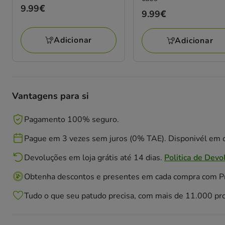
Preço
9.99€
Preço
9.99€
9.99€
9.99€
Adicionar
Adicionar
Vantagens para si
Pagamento 100% seguro.
Pague em 3 vezes sem juros (0% TAE). Disponivél em c
Devoluções em loja grátis até 14 dias.
Politica de Devo
Obtenha descontos e presentes em cada compra com 
Tudo o que seu patudo precisa, com mais de 11.000 pr