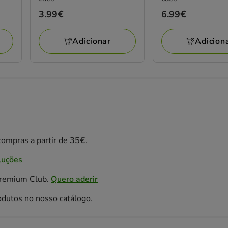
Preço
3.99€
Preço
6.99€
3.99€
6.99€
Adicionar
Adicion
ompras a partir de 35€.
luções
Premium Club.
Quero aderir
odutos no nosso catálogo.