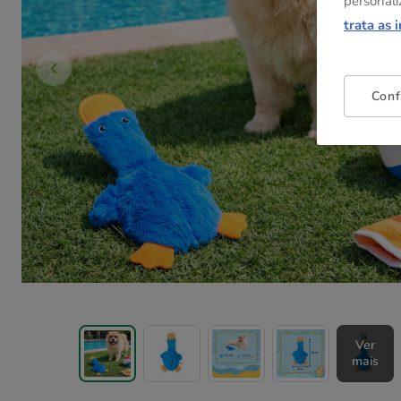
personali
trata as 
Conf
Ver
mais