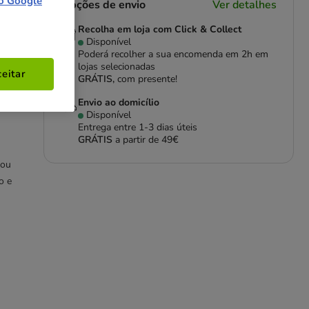
o Google
Opções de envio
Ver detalhes
Recolha em loja com Click & Collect
Disponível
Poderá recolher a sua encomenda em 2h em
lojas selecionadas
eitar
GRÁTIS,
com presente!
 da
es
Envio ao domicílio
Disponível
Entrega entre
1-3 dias úteis
GRÁTIS
a partir de 49€
 ou
o e