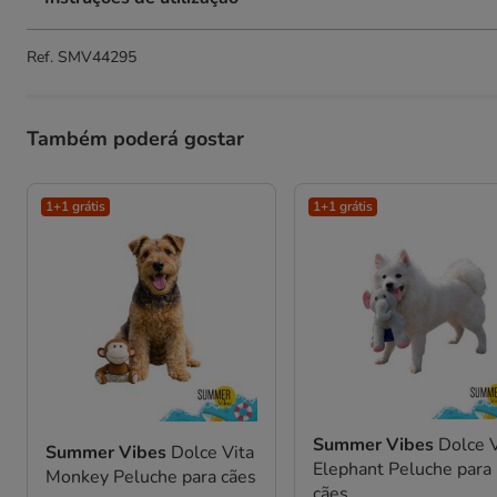
Ref.
SMV44295
Também poderá gostar
1+1 grátis
1+1 grátis
Summer Vibes
Dolce V
Summer Vibes
Dolce Vita
Elephant Peluche para
Monkey Peluche para cães
cães