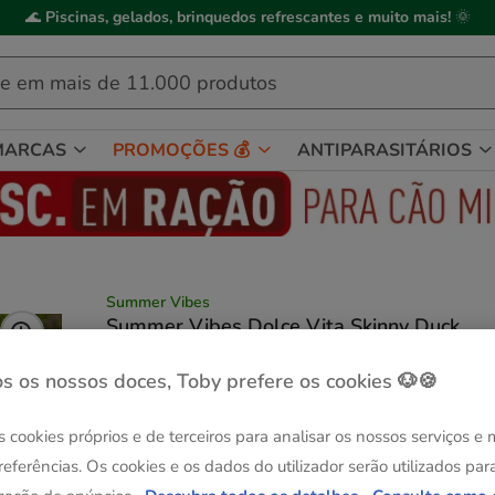
🌊
Piscinas, gelados, brinquedos refrescantes e muito mais!
🌞
MARCAS
PROMOÇÕES 💰
ANTIPARASITÁRIOS
Summer Vibes
Summer Vibes Dolce Vita Skinny Duck
Peluche para cães
Ver descrição
s os nossos doces, Toby prefere os cookies 🐶🍪
Guia de tama
Medidas:
33 x 18 cm
s cookies próprios e de terceiros para analisar os nossos serviços e
1+1 grátis
referências. Os cookies e os dados do utilizador serão utilizados par
33 x 18 cm