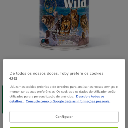
De todos os nossos doces, Toby prefere os cookies
Peso:
390 g
🐶🍪
-25% na 2ª
Sem Stock
Utilizamos cookies próprios e de terceiros para analisar os nossos serviços e
un.
12 latas x 390
memorizar as suas preferências. Os cookies e os dados do utilizador serão
390 g
g
utilizados para a personalização de anúncios.
Descubra todos os
41.88€
detalhes.
Consulte como o Google trata as informações pessoais.
3.49€
41.04€
(8.95€ / kg)
(8.77€ / kg)
Configurar
3.49€
Preço 3.49€, 8.95 EUR por kg
(8.95€ / kg)