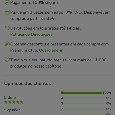
Pagamento 100% seguro.
Pague em 3 vezes sem juros (0% TAE). Disponivél em
compras a partir de 35€.
Devoluções em loja grátis até 14 dias.
Politica de Devoluções
Obtenha descontos e presentes em cada compra com
Premium Club.
Quero aderir
Tudo o que seu patudo precisa, com mais de 11.000
produtos no nosso catálogo.
Opiniões dos clientes
100% das pessoas avaliaram com 5 estrelas,
5
100%
5 de 5
4
0%
3
0%
2
0%
5 opiniões
1
0%