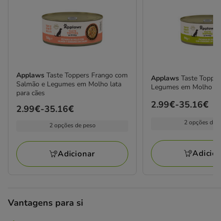
Applaws
Taste Toppers Frango com
Applaws
Taste Toppe
Salmão e Legumes em Molho lata
Legumes em Molho lat
para cães
Preço
2.99€
-
35.16€
Preço
2.99€
-
35.16€
de
de
2 opções de 
2 opções de peso
2.99€
2.99€
a
a
35.16€
Adicio
Adicionar
35.16€
Vantagens para si