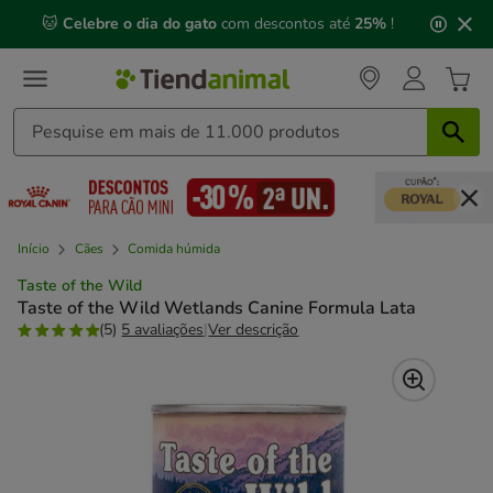
2
🐱
Celebre o dia do gato
com descontos até
25%
!
de
3,
mensagem,
Início
Cães
Comida húmida
Taste of the Wild
Taste of the Wild Wetlands Canine Formula Lata
(5)
5 avaliações
|
Ver descrição