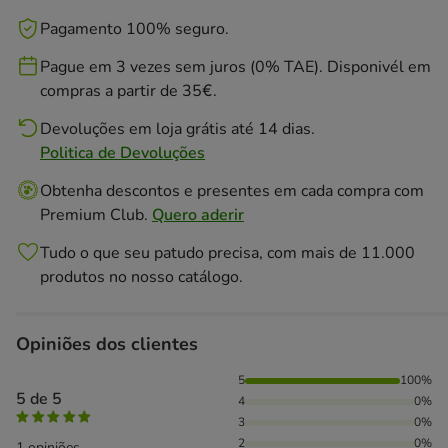
Pagamento 100% seguro.
Pague em 3 vezes sem juros (0% TAE). Disponivél em
compras a partir de 35€.
Devoluções em loja grátis até 14 dias.
Politica de Devoluções
Obtenha descontos e presentes em cada compra com
Premium Club.
Quero aderir
Tudo o que seu patudo precisa, com mais de 11.000
produtos no nosso catálogo.
Opiniões dos clientes
100% das pessoas avaliaram com 5 estrelas,
5
100%
5 de 5
4
0%
3
0%
2
0%
1 opiniões