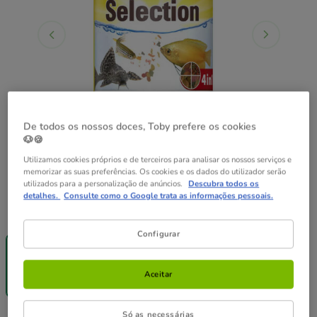
De todos os nossos doces, Toby prefere os cookies
🐶🍪
Utilizamos cookies próprios e de terceiros para analisar os nossos serviços e
memorizar as suas preferências. Os cookies e os dados do utilizador serão
utilizados para a personalização de anúncios.
Descubra todos os
detalhes.
Consulte como o Google trata as informações pessoais.
Formato:
100ml
-25% na 2ª
-25% na 2ª
Configurar
un.
un.
100ml
250ml
7.79€
16.19€
Aceitar
(77.90€ / l)
(64.76€ / l)
Só as necessárias