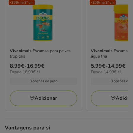
-25% na 2ª un.
-25% na 2ª un.
Vivanimals
Escamas para peixes
Vivanimals
Escamas p
tropicais
água fria
Preço
8.99€
-
16.99€
Preço
5.99€
-
14.99€
16.99€
14.99€
Desde 16.99€ / l
Desde 14.99€ / l
de
de
por
por
8.99€
5.99€
3 opções de peso
3 opções de 
L
L
a
a
16.99€
14.99€
Adicionar
Adicio
Vantagens para si