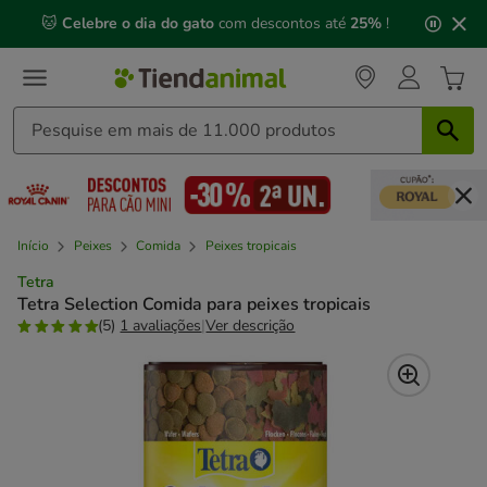
2
🐱
Celebre o dia do gato
com descontos até
25%
!
de
3,
mensagem,
Início
Peixes
Comida
Peixes tropicais
Tetra
Tetra Selection Comida para peixes tropicais
(5)
1 avaliações
|
Ver descrição