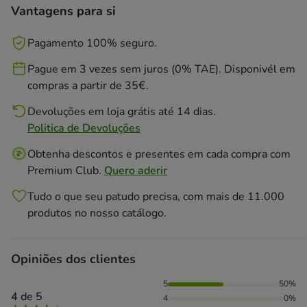
Vantagens para si
Pagamento 100% seguro.
Pague em 3 vezes sem juros (0% TAE). Disponivél em
compras a partir de 35€.
Devoluções em loja grátis até 14 dias.
Politica de Devoluções
Obtenha descontos e presentes em cada compra com
Premium Club.
Quero aderir
Tudo o que seu patudo precisa, com mais de 11.000
produtos no nosso catálogo.
Opiniões dos clientes
50% das pessoas avaliaram com 5 estrelas, 50% das pessoa
5
50%
4 de 5
4
0%