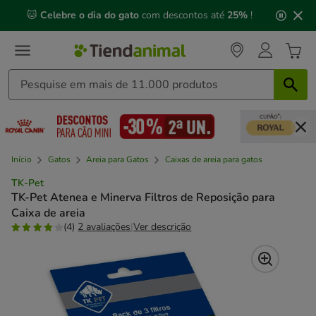
2
🐱
Celebre o dia do gato
com descontos até
25%
!
de
3,
mensagem,
Início
Gatos
Areia para Gatos
Caixas de areia para gatos
TK-Pet
TK-Pet Atenea e Minerva Filtros de Reposição para
Caixa de areia
(4)
2 avaliações
|
Ver descrição