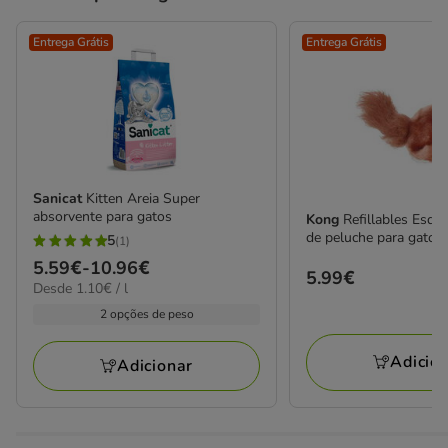
Entrega Grátis
Entrega Grátis
Sanicat
Kitten Areia Super
absorvente para gatos
Kong
Refillables Esqu
de peluche para gatos
5
(1)
5
Preço
5.59€
-
10.96€
estrelas
Preço
5.99€
1.10€
Desde 1.10€ / l
de
com
5.99€
por
5.59€
2 opções de peso
1
L
a
avaliações
Adicio
10.96€
Adicionar