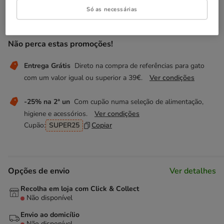
Temporariamente sem stock
Só as necessárias
Descubra produtos semelhantes
Não perca estas promoções!
Entrega Grátis
Direto na compra de referências para gato
com um valor igual ou superior a 39€.
Ver condições
-25% na 2ª un
Com cupão numa seleção de alimentação,
higiene e acessórios.
Ver condições
Cupão:
SUPER25
Copiar
Opções de envio
Ver detalhes
Recolha em loja com Click & Collect
Não disponível
Envio ao domicílio
Não disponível