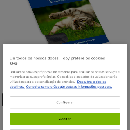
De todos os nossos doces, Toby prefere os cookies
🐶🍪
Utilizamos cookies próprios e de terceiros para analisar os nossos serviços e
memorizar as suas preferências. Os cookies e os dados do utilizador serão
utilizados para a personalização de anúncios.
Descubra todos os
Formato:
3 uds.
detalhes.
Consulte como o Google trata as informações pessoais.
Sem Stock
3 uds.
9.99€
Configurar
9.99€
Preço 9.99€
Aceitar