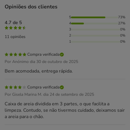
Opiniões dos clientes
73% das pessoas avaliaram com 5 estrelas, 27% das pessoa
5
73%
4.7 de 5
4
27%
3
0%
2
0%
11 opiniões
1
0%
Compra verificada
Por Anónimo dia 30 de outubro de 2025
Bem acomodada, entrega rápida.
Compra verificada
Por Gisela Marina M. dia 24 de setembro de 2025
Caixa de areia dividida em 3 partes, o que facilita a
limpeza. Contudo, se não tivermos cuidado, deixamos sair
a areia para o chão.