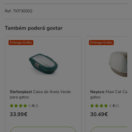
Ref.
TKP30002
Também poderá gostar
Entrega Grátis
Entrega Grátis
Stefanplast
Caixa de Areia Verde
Nayeco
Maxi Cat Caixa
para gatos
gatos
4
4
(2)
(2)
4
4
Preço
33.99€
Preço
30.49€
estrelas
estrelas
33.99€
30.49€
com
com
2
2