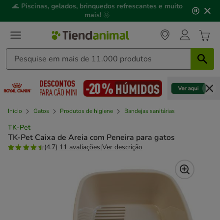
3
📢
Click&Collect
: compre online, recolha em
2h
,
de
mediante disponibilidade de stock.
3,
mensagem,
Início
Gatos
Produtos de higiene
Bandejas sanitárias
TK-Pet
TK-Pet Caixa de Areia com Peneira para gatos
(4.7)
11 avaliações
|
Ver descrição