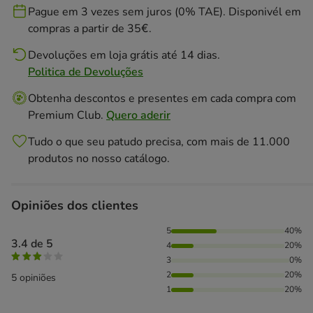
Pague em 3 vezes sem juros (0% TAE). Disponivél em
compras a partir de 35€.
Devoluções em loja grátis até 14 dias.
Politica de Devoluções
Obtenha descontos e presentes em cada compra com
Premium Club.
Quero aderir
Tudo o que seu patudo precisa, com mais de 11.000
produtos no nosso catálogo.
Opiniões dos clientes
40% das pessoas avaliaram com 5 estrelas, 20% das pessoa
5
40%
3.4 de 5
4
20%
3
0%
2
20%
5 opiniões
1
20%