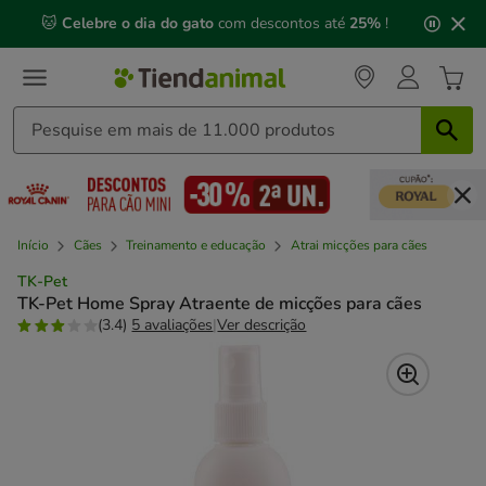
2
🐱
Celebre o dia do gato
com descontos até
25%
!
de
3,
mensagem,
Início
Cães
Treinamento e educação
Atrai micções para cães
TK-Pet
TK-Pet Home Spray Atraente de micções para cães
(3.4)
5 avaliações
|
Ver descrição