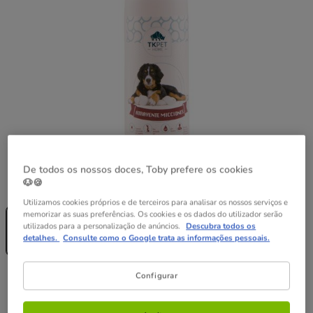
De todos os nossos doces, Toby prefere os cookies
Formato:
125 ml
🐶🍪
Utilizamos cookies próprios e de terceiros para analisar os nossos serviços e
Sem Stock
memorizar as suas preferências. Os cookies e os dados do utilizador serão
125 ml
utilizados para a personalização de anúncios.
Descubra todos os
6.99€
detalhes.
Consulte como o Google trata as informações pessoais.
(55.92€ / l)
Configurar
6.99€
Preço 6.99€, 55.92 EUR por l
(55.92€ / l)