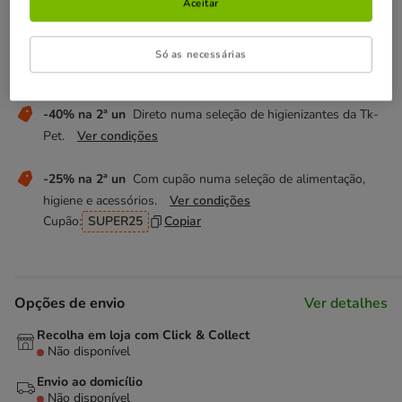
Temporariamente sem stock
Aceitar
Descubra produtos semelhantes
Só as necessárias
Não perca estas promoções!
-40% na 2ª un
Direto numa seleção de higienizantes da Tk-
Pet.
Ver condições
-25% na 2ª un
Com cupão numa seleção de alimentação,
higiene e acessórios.
Ver condições
Cupão:
SUPER25
Copiar
Opções de envio
Ver detalhes
Recolha em loja com Click & Collect
Não disponível
Envio ao domicílio
Não disponível