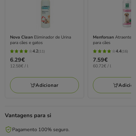
Nova Clean
Eliminador de Urina
Menforsan
Atraente d
para cães e gatos
para cães
4.2
4.4
(11)
(16)
4.2
4.4
Preço
6.29€
Preço
7.59€
estrelas
estrelas
12.58€
60.72€
12.58€ / l
60.72€ / l
6.29€
7.59€
com
com
por
por
11
16
L
L
avaliações
avaliações
Adicionar
Adicio
Vantagens para si
Pagamento 100% seguro.