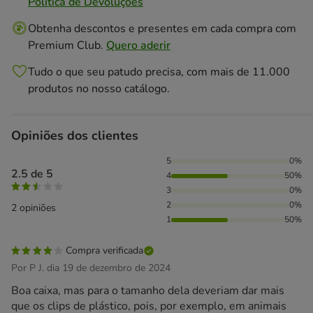
Politica de Devoluções
Obtenha descontos e presentes em cada compra com
Premium Club.
Quero aderir
Tudo o que seu patudo precisa, com mais de 11.000
produtos no nosso catálogo.
Opiniões dos clientes
50% das pessoas avaliaram com 4 estrelas, 50% das pessoa
5
0%
2.5 de 5
4
50%
3
0%
2
0%
2 opiniões
1
50%
Compra verificada
Por P J. dia 19 de dezembro de 2024
Boa caixa, mas para o tamanho dela deveriam dar mais
que os clips de plástico, pois, por exemplo, em animais