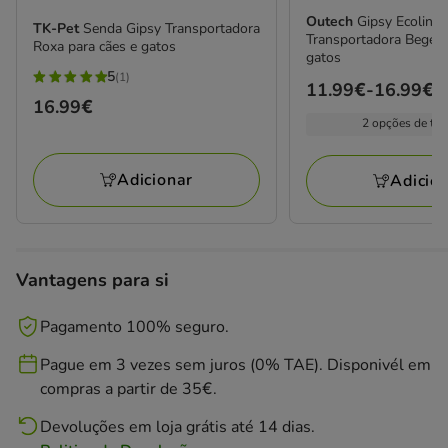
Outech
Gipsy Ecoline
TK-Pet
Senda Gipsy Transportadora
Transportadora Bege p
Roxa para cães e gatos
gatos
5
(1)
5
Preço
11.99€
-
16.99€
Preço
16.99€
estrelas
de
2 opções de ta
16.99€
com
11.99€
1
a
Adicionar
Adicio
avaliações
16.99€
Vantagens para si
Pagamento 100% seguro.
Pague em 3 vezes sem juros (0% TAE). Disponivél em
compras a partir de 35€.
Devoluções em loja grátis até 14 dias.