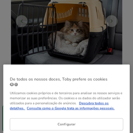
De todos os nossos doces, Toby prefere os cookies
🐶🍪
Utilizamos cookies próprios e de terceiros para analisar os nossos serviços e
Guia de tamanhos
Tamanho:
46 x 31 x 32 cm
memorizar as suas preferências. Os cookies e os dados do utilizador serão
utilizados para a personalização de anúncios.
Descubra todos os
Entrega
Entrega
detalhes.
Consulte como o Google trata as informações pessoais.
Grátis
Grátis
46 x 31 x 32
58 x 38 x 38
cm
cm
Configurar
16.99€
22.99€