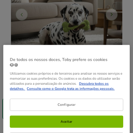
De todos os nossos doces, Toby prefere os cookies
🐶🍪
Utilizamos cookies próprios e de terceiros para analisar os nossos serviços e
memorizar as suas preferências. Os cookies e os dados do utilizador serão
utilizados para a personalização de anúncios.
Descubra todos os
Composição:
1 ud.
detalhes.
Consulte como o Google trata as informações pessoais.
-40% na 2ª
un.
Configurar
1 ud.
6.99€
Aceitar
6.99€
Preço 6.99€