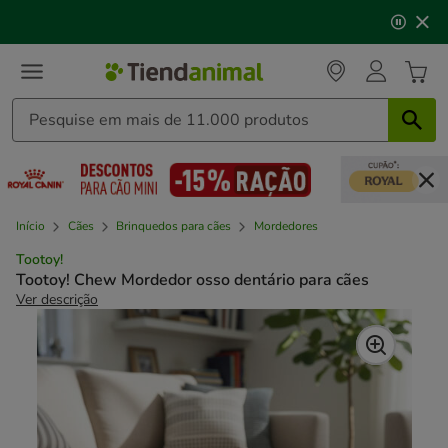
2
🐱
Celebre o dia do gato
com descontos até
25%
!
de
3,
mensagem,
Início
Cães
Brinquedos para cães
Mordedores
Tootoy!
Tootoy! Chew Mordedor osso dentário para cães
Ver descrição