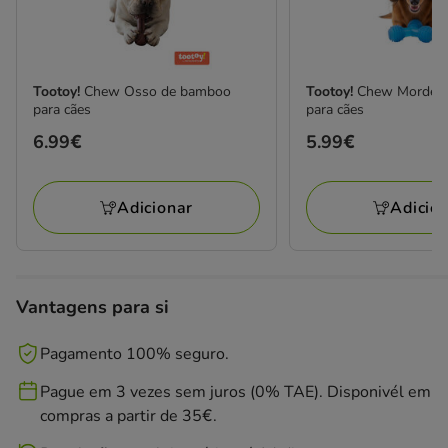
Tootoy!
Chew Osso de bamboo
Tootoy!
Chew Mordedor
para cães
para cães
Preço
6.99€
Preço
5.99€
6.99€
5.99€
Adicionar
Adicio
Vantagens para si
Pagamento 100% seguro.
Pague em 3 vezes sem juros (0% TAE). Disponivél em
compras a partir de 35€.