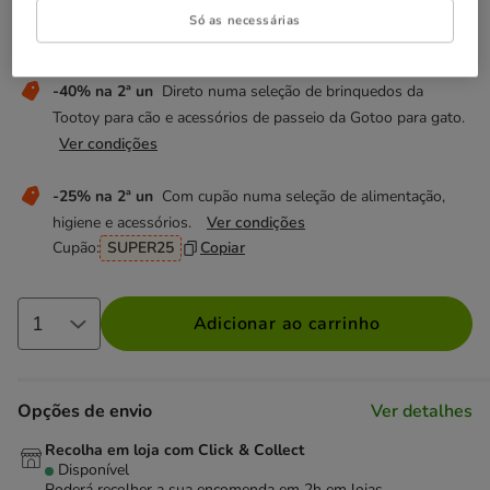
Só as necessárias
Não perca estas promoções!
-40% na 2ª un
Direto numa seleção de brinquedos da
Tootoy para cão e acessórios de passeio da Gotoo para gato.
Ver condições
-25% na 2ª un
Com cupão numa seleção de alimentação,
higiene e acessórios.
Ver condições
Cupão:
SUPER25
Copiar
Adicionar ao carrinho
Opções de envio
Ver detalhes
Recolha em loja com Click & Collect
Disponível
Poderá recolher a sua encomenda em 2h em lojas