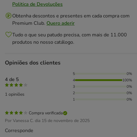
Politica de Devoluções
Obtenha descontos e presentes em cada compra com
Premium Club.
Quero aderir
Tudo o que seu patudo precisa, com mais de 11.000
produtos no nosso catálogo.
Opiniões dos clientes
100% das pessoas avaliaram com 4 estrelas,
5
0%
4 de 5
4
100%
3
0%
2
0%
1 opiniões
1
0%
Compra verificada
Por Vanessa C. dia 15 de novembro de 2025
Corresponde