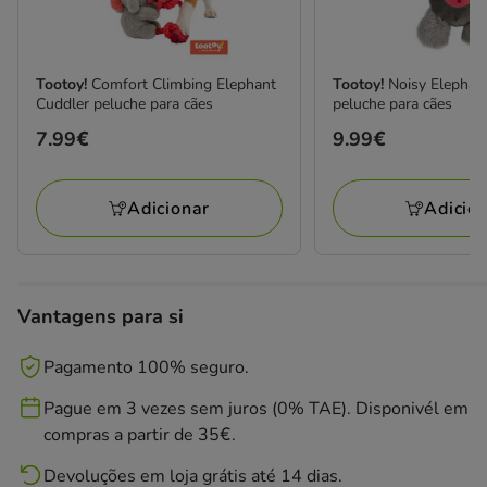
Tootoy!
Comfort Climbing Elephant
Tootoy!
Noisy Elephan
Cuddler peluche para cães
peluche para cães
Preço
7.99€
Preço
9.99€
7.99€
9.99€
Adicionar
Adicio
Vantagens para si
Pagamento 100% seguro.
Pague em 3 vezes sem juros (0% TAE). Disponivél em
compras a partir de 35€.
Devoluções em loja grátis até 14 dias.