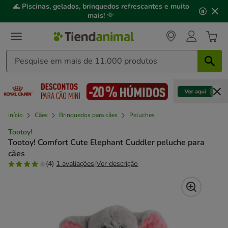
2
🌊
Piscinas, gelados, brinquedos refrescantes e muito
de
mais!
🌞
3,
mensagem,
Início
Cães
Brinquedos para cães
Peluches
Tootoy!
Tootoy! Comfort Cute Elephant Cuddler peluche para
cães
(4)
1 avaliações
|
Ver descrição