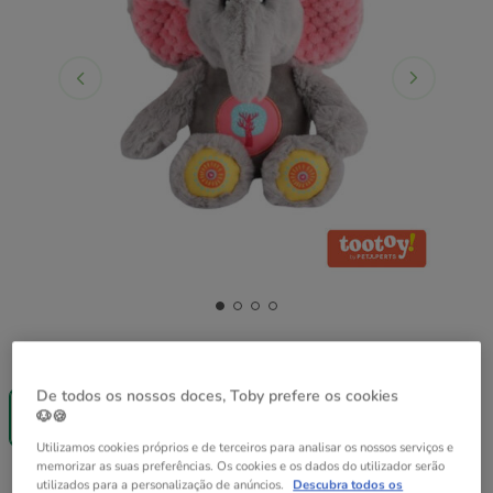
Quantidades:
1 ud.
Até - 8€!
De todos os nossos doces, Toby prefere os cookies
1 ud.
🐶🍪
8.99€
Utilizamos cookies próprios e de terceiros para analisar os nossos serviços e
memorizar as suas preferências. Os cookies e os dados do utilizador serão
8.99€
Preço 8.99€
utilizados para a personalização de anúncios.
Descubra todos os