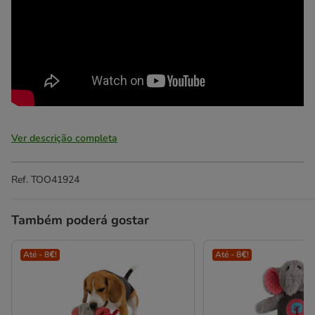
Ver descrição completa
Ref.
TOO41924
Também poderá gostar
Até - 8€!
Até - 8€!