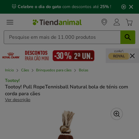
2
🐱
Celebre o dia do gato
com descontos até
25%
!
de
3,
mensagem,
Início
Cães
Brinquedos para cães
Bolas
Tootoy!
Tootoy! Pull RopeTennisball Natural bola de ténis com
corda para cães
Ver descrição