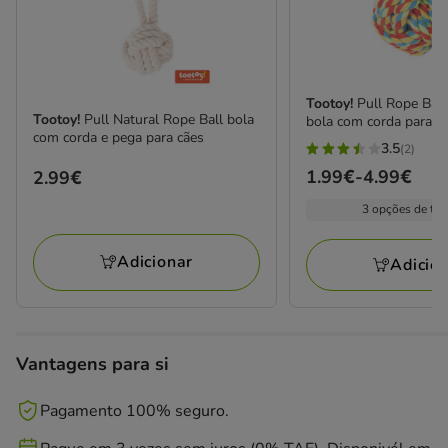
Tootoy!
Pull Rope Ball
Tootoy!
Pull Natural Rope Ball bola
bola com corda para c
com corda e pega para cães
3.5
(2)
3.5
Preço
1.99€
-
4.99€
Preço
2.99€
estrelas
de
2.99€
com
3 opções de ta
1.99€
2
a
avaliações
Adicionar
Adicio
4.99€
Vantagens para si
Pagamento 100% seguro.