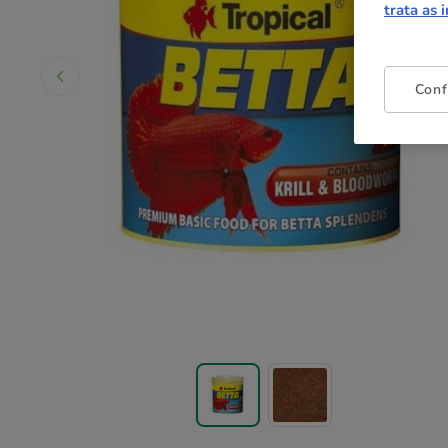
trata as 
Conf