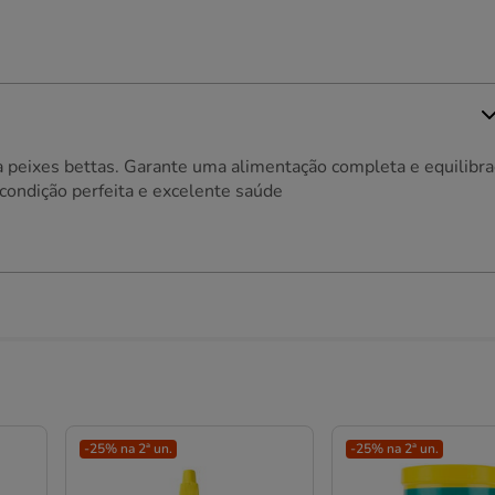
a peixes bettas. Garante uma alimentação completa e equilibr
condição perfeita e excelente saúde
-25% na 2ª un.
-25% na 2ª un.