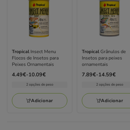
Tropical
Insect Menu
Tropical
Grânulos de
Flocos de Insetos para
Insetos para peixes
Peixes Ornamentais
ornamentais
Preço
4.49€
-
10.09€
Preço
7.89€
-
14.59€
de
de
2 opções de peso
2 opções de peso
4.49€
7.89€
a
a
Adicionar
Adicionar
10.09€
14.59€