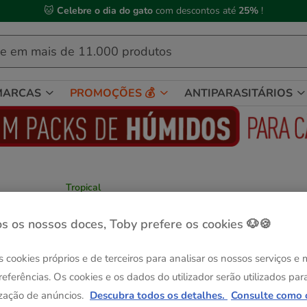
🐱
Celebre o dia do gato
com descontos até
25%
!
MARCAS
PROMOÇÕES 💰
ANTIPARASITÁRIOS
Tropical
Tropical Betta escamas para peixes betta
Ver descrição
s os nossos doces, Toby prefere os cookies 🐶🍪
Formato:
50 ml
s cookies próprios e de terceiros para analisar os nossos serviços e
-25% na 2ª un.
referências. Os cookies e os dados do utilizador serão utilizados par
50 ml
5.89€
zação de anúncios.
Descubra todos os detalhes.
Consulte como 
(1.18€ / l)