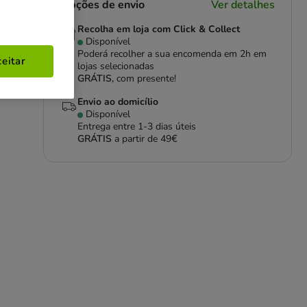
Opções de envio
Ver detalhes
Recolha em loja com Click & Collect
Disponível
Poderá recolher a sua encomenda em 2h em
eitar
lojas selecionadas
GRÁTIS,
com presente!
Envio ao domicílio
Disponível
Entrega entre
1-3 dias úteis
GRÁTIS
a partir de 49€