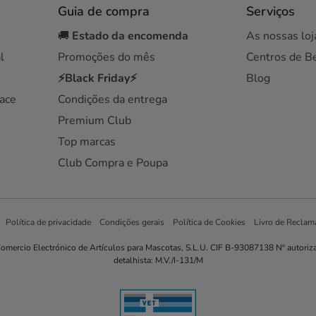
Guia de compra
Serviços
🚚
Estado da encomenda
As nossas loj
l
Promoções do mês
Centros de B
⚡Black Friday⚡
Blog
ace
Condições da entrega
Premium Club
Top marcas
Club Compra e Poupa
Política de privacidade
Condições gerais
Política de Cookies
Livro de Reclam
omercio Electrónico de Artículos para Mascotas, S.L.U. CIF B-93087138 Nº autoriz
detalhista: M.V./I-131/M