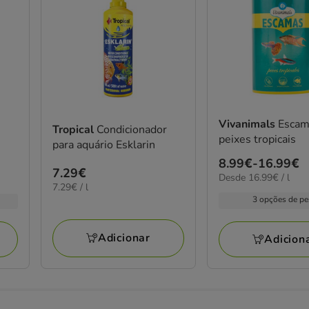
Vivanimals
Escam
Tropical
Condicionador
peixes tropicais
para aquário Esklarin
Preço
8.99€
-
16.99€
Preço
7.29€
16.99€
Desde 16.99€ / l
de
7.29€
7.29€ / l
7.29€
por
8.99€
por
3 opções de p
L
a
L
16.99€
Adicionar
Adicion