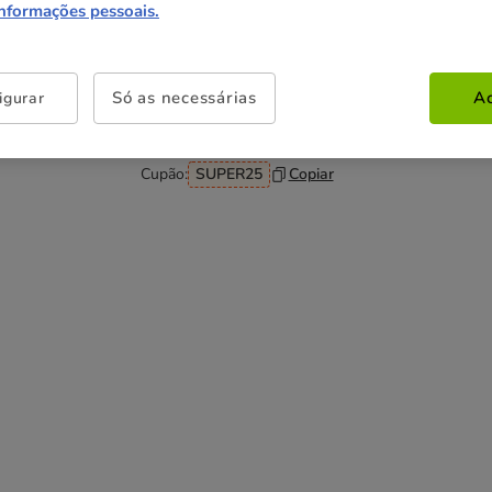
informações pessoais.
Não perca esta promoção
Só as necessárias
Ac
igurar
-25% na 2ª un
Com cupão numa seleção de
alimentação, higiene e acessórios.
Ver condições
Cupão:
SUPER25
Copiar