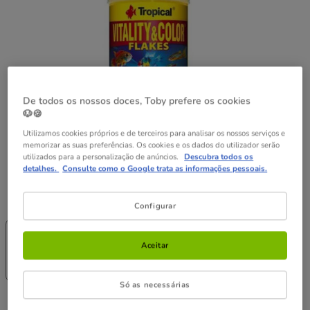
De todos os nossos doces, Toby prefere os cookies
🐶🍪
Utilizamos cookies próprios e de terceiros para analisar os nossos serviços e
memorizar as suas preferências. Os cookies e os dados do utilizador serão
utilizados para a personalização de anúncios.
Descubra todos os
detalhes.
Consulte como o Google trata as informações pessoais.
Formato:
250 ml
Configurar
-25% na 2ª
-25% na 2ª
un.
un.
100 ml
250 ml
Aceitar
3.49€
7.89€
(34.90€ / l)
(31.56€ / l)
Só as necessárias
7.89€
Preço 7.89€, 31.56 EUR por l
(31.56€ / l)