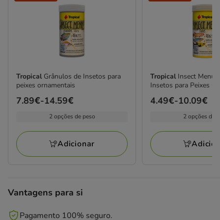
Tropical
Grânulos de Insetos para
Tropical
Insect Menu 
peixes ornamentais
Insetos para Peixes O
Preço
7.89€
-
14.59€
Preço
4.49€
-
10.09€
de
de
2 opções de peso
2 opções de 
7.89€
4.49€
a
a
Adicionar
Adicio
14.59€
10.09€
Vantagens para si
Pagamento 100% seguro.