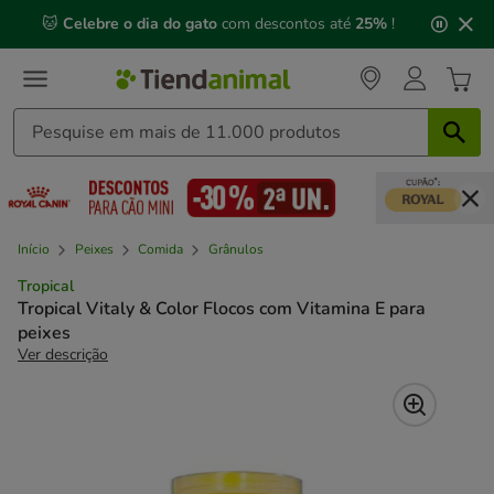
2
🐱
Celebre o dia do gato
com descontos até
25%
!
de
3,
mensagem,
Início
Peixes
Comida
Grânulos
Tropical
Tropical Vitaly & Color Flocos com Vitamina E para
peixes
Ver descrição