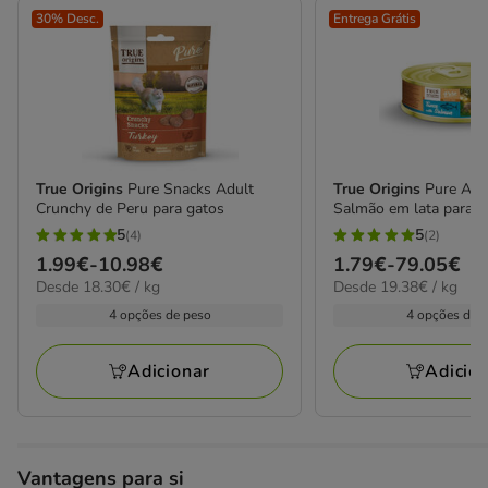
30% Desc.
Entrega Grátis
True Origins
Pure Snacks Adult
True Origins
Pure Adu
Crunchy de Peru para gatos
Salmão em lata para g
5
5
(4)
(2)
5
5
Preço
1.99€
-
10.98€
Preço
1.79€
-
79.05€
estrelas
estrelas
18.30€
19.38€
Desde 18.30€ / kg
Desde 19.38€ / kg
de
de
com
com
por
por
1.99€
1.79€
4 opções de peso
4 opções de 
4
2
kg
kg
a
a
avaliações
avaliações
10.98€
79.05€
Adicionar
Adicio
Vantagens para si