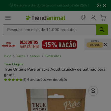
2
🐱
Celebre o dia do gato
com descontos até
25%
!
de
3,
mensagem,
Início
Gatos
Snacks
Pedacinhos
True Origins
True Origins Pure Snacks Adult Crunchy de Salmão para
gatos
(5)
6 avaliações
|
Ver descrição