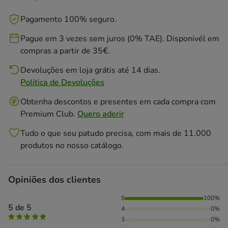
Pagamento 100% seguro.
Pague em 3 vezes sem juros (0% TAE). Disponivél em
compras a partir de 35€.
Devoluções em loja grátis até 14 dias.
Politica de Devoluções
Obtenha descontos e presentes em cada compra com
Premium Club.
Quero aderir
Tudo o que seu patudo precisa, com mais de 11.000
produtos no nosso catálogo.
Opiniões dos clientes
100% das pessoas avaliaram com 5 estrelas,
5
100%
5 de 5
4
0%
3
0%