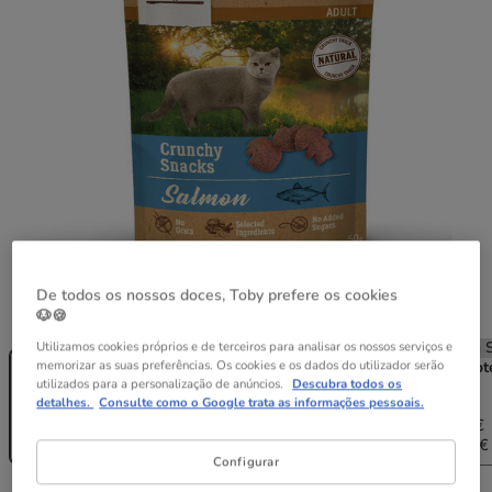
De todos os nossos doces, Toby prefere os cookies
Peso:
50 g
🐶🍪
Utilizamos cookies próprios e de terceiros para analisar os nossos serviços e
Sem Stock
Sem Stock
Sem Stock
Sem S
memorizar as suas preferências. Os cookies e os dados do utilizador serão
50 g
2 pacotes x 50
4 pacotes x 50
6 pacot
utilizados para a personalização de anúncios.
Descubra todos os
g
g
g
detalhes.
Consulte como o Google trata as informações pessoais.
3.98€
7.96€
11.94€
1.99€
3.86€
7.56€
10.98€
(39.80€ / kg)
(38.60€ / kg)
(37.80€ / kg)
(36.60€ 
Configurar