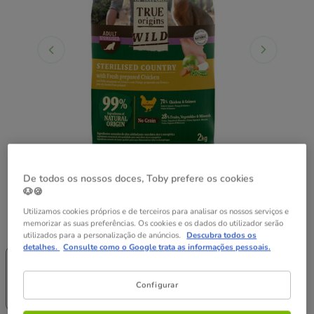
De todos os nossos doces, Toby prefere os cookies
🐶🍪
Utilizamos cookies próprios e de terceiros para analisar os nossos serviços e
Peso:
6 kg
memorizar as suas preferências. Os cookies e os dados do utilizador serão
utilizados para a personalização de anúncios.
Descubra todos os
Entrega
Areia grátis
detalhes.
Consulte como o Google trata as informações pessoais.
Grátis
6 kg
2 kg
25.49€
48.99€
Configurar
(12.75€ / kg)
(8.17€ / kg)