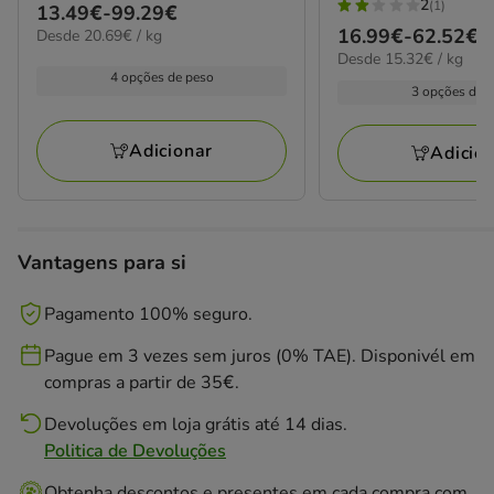
2
(1)
Preço
13.49€
-
99.29€
2
Preço
16.99€
-
62.52€
20.69€
Desde 20.69€ / kg
de
estrelas
por
15.32€
Desde 15.32€ / kg
de
13.49€
com
kg
por
4 opções de peso
16.99€
a
3 opções de 
1
kg
a
99.29€
avaliações
62.52€
Adicionar
Adicio
Vantagens para si
Pagamento 100% seguro.
Pague em 3 vezes sem juros (0% TAE). Disponivél em
compras a partir de 35€.
Devoluções em loja grátis até 14 dias.
Politica de Devoluções
Obtenha descontos e presentes em cada compra com