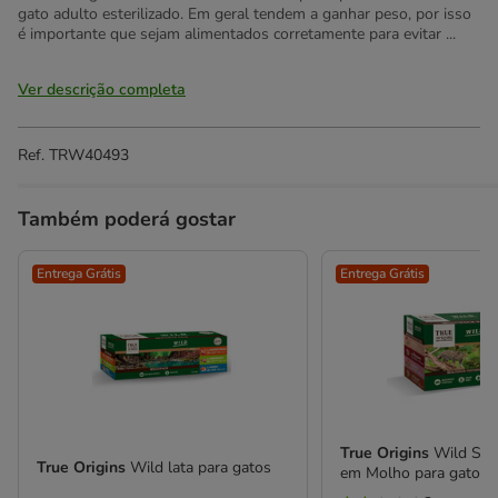
gato adulto esterilizado. Em geral tendem a ganhar peso, por isso
é importante que sejam alimentados corretamente para evitar ...
Ver descrição completa
Ref.
TRW40493
Também poderá gostar
Entrega Grátis
Entrega Grátis
True Origins
Wild Saq
True Origins
Wild lata para gatos
em Molho para gato