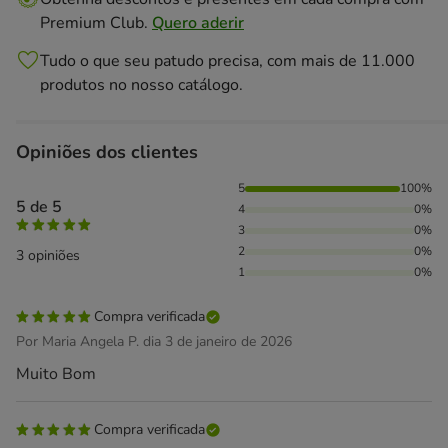
Premium Club.
Quero aderir
Tudo o que seu patudo precisa, com mais de 11.000
produtos no nosso catálogo.
Opiniões dos clientes
100% das pessoas avaliaram com 5 estrelas,
5
100%
5 de 5
4
0%
3
0%
2
0%
3 opiniões
1
0%
Compra verificada
Por Maria Angela P. dia 3 de janeiro de 2026
Muito Bom
Compra verificada