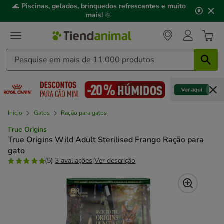
2
🌊
Piscinas, gelados, brinquedos refrescantes e muito
de
mais!
🌞
3,
mensagem,
Início
Gatos
Ração para gatos
True Origins
True Origins Wild Adult Sterilised Frango Ração para
gato
(5)
3 avaliações
|
Ver descrição