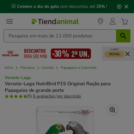
2
🐱
Celebre o dia do gato
com descontos até
25%
!
de
3,
mensagem,
Início
Pássaros
Comida
Papagaios e Caturritas
Versele-Laga
Versele-Laga NutriBird P15 Original Ração para
Papagaios de grande porte
(5)
6 avaliações
|
Ver descrição