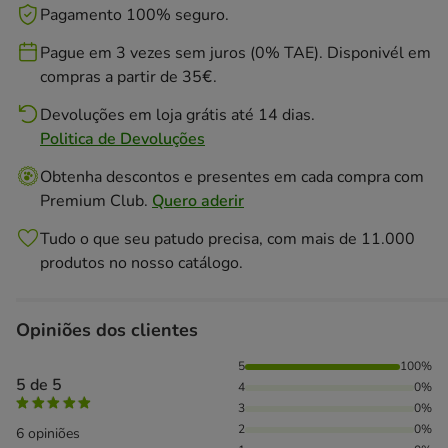
Pagamento 100% seguro.
Pague em 3 vezes sem juros (0% TAE). Disponivél em
compras a partir de 35€.
Devoluções em loja grátis até 14 dias.
Politica de Devoluções
Obtenha descontos e presentes em cada compra com
Premium Club.
Quero aderir
Tudo o que seu patudo precisa, com mais de 11.000
produtos no nosso catálogo.
Opiniões dos clientes
100% das pessoas avaliaram com 5 estrelas,
5
100%
5 de 5
4
0%
3
0%
2
0%
6 opiniões