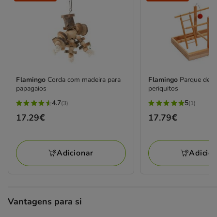
Flamingo
Corda com madeira para
Flamingo
Parque de d
papagaios
periquitos
4.7
5
(3)
(1)
4.7
5
Preço
17.29€
Preço
17.79€
estrelas
estrelas
17.29€
17.79€
com
com
3
1
Adicionar
Adicio
avaliações
avaliações
Vantagens para si