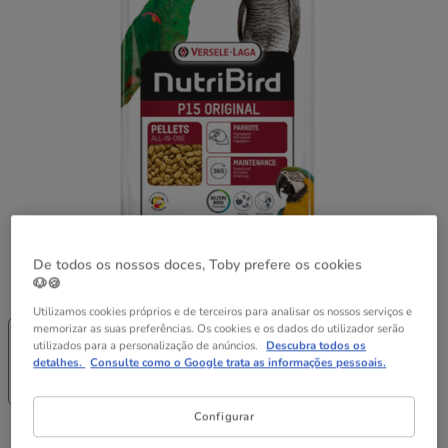
De todos os nossos doces, Toby prefere os cookies
Formato:
10kg
🐶🍪
Utilizamos cookies próprios e de terceiros para analisar os nossos serviços e
-25% na 2ª
-25% na 2ª
-25% na 2ª
memorizar as suas preferências. Os cookies e os dados do utilizador serão
un.
un.
un.
utilizados para a personalização de anúncios.
Descubra todos os
1kg
3kg
10kg
detalhes.
Consulte como o Google trata as informações pessoais.
12.49€
32.09€
59.99€
(12.49€ / kg)
(10.70€ / kg)
(6.00€ / kg)
Configurar
59.99€
Preço 59.99€, 6.00 EUR por kg
(6.00€ / kg)