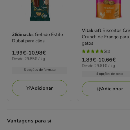
Vitakraft
Biscoitos Cri
2&Snacks
Gelado Estilo
Crunch de Frango para
Dubai para cães
gatos
5
(1)
Preço
1.99€
-
10.98€
5
29.85€
Desde 29.85€ / kg
de
Preço
1.89€
-
10.66€
estrelas
por
29.61€
Desde 29.61€ / kg
1.99€
de
com
kg
3 opções de formato
por
a
1.89€
4 opções de peso
1
kg
10.98€
a
avaliações
10.66€
Adicionar
Adicionar
Vantagens para si