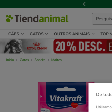
2
de
3,
mensagem,
CÃES
GATOS
OUTROS ANIMAIS
TOP 
Início
Gatos
Snacks
Maltes
De todo
Utilizamo