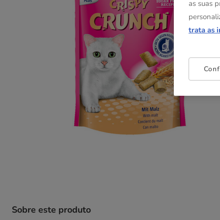
as suas p
personali
trata as 
Conf
Sobre este produto