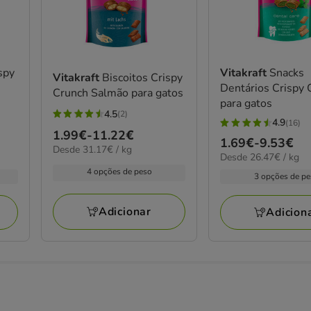
spy
Vitakraft
Snacks
Vitakraft
Biscoitos Crispy
Dentários Crispy 
Crunch Salmão para gatos
para gatos
4.5
(2)
4.5
4.9
(16)
4.9
Preço
1.99€
-
11.22€
estrelas
Preço
1.69€
-
9.53€
estrelas
31.17€
Desde 31.17€ / kg
de
com
26.47€
Desde 26.47€ / kg
de
por
com
1.99€
por
2
4 opções de peso
kg
1.69€
3 opções de p
16
kg
a
avaliações
a
avaliações
11.22€
9.53€
Adicionar
Adicion