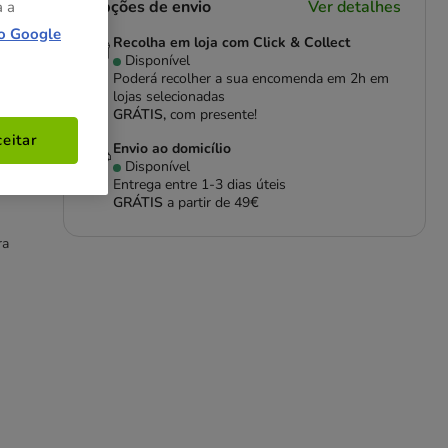
Opções de envio
Ver detalhes
a a
o Google
Recolha em loja com Click & Collect
Disponível
Poderá recolher a sua encomenda em 2h em
lojas selecionadas
GRÁTIS,
com presente!
eitar
Envio ao domicílio
Disponível
Entrega entre
1-3 dias úteis
GRÁTIS
a partir de 49€
ra