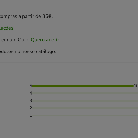
ompras a partir de 35€.
luções
Premium Club.
Quero aderir
odutos no nosso catálogo.
5
1
4
3
2
1