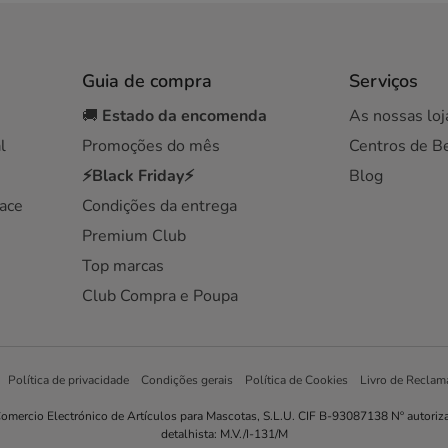
Guia de compra
Serviços
🚚
Estado da encomenda
As nossas loj
l
Promoções do mês
Centros de B
⚡Black Friday⚡
Blog
ace
Condições da entrega
Premium Club
Top marcas
Club Compra e Poupa
Política de privacidade
Condições gerais
Política de Cookies
Livro de Reclam
omercio Electrónico de Artículos para Mascotas, S.L.U. CIF B-93087138 Nº autoriz
detalhista: M.V./I-131/M